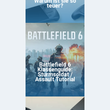
Warum ist sie so
teuer?
Battlefield 6
Klassenguide:
Sturmsoldat /
Assault Tutorial