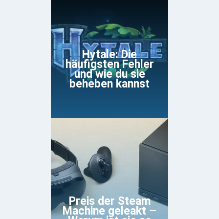
Hytale: Die
häufigsten Fehler
und wie du sie
beheben kannst
Preis der Steam
Machine geleakt –