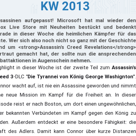
KW 2013
sassinen aufgepasst! Microsoft hat mal wieder den
ox Live Store mit Neuheiten bestückt und bedenkt
rade in dieser Woche die heimlichen Kämpfer für das
te. Wer sich also noch nicht so ganz mit der Geschichte
nd um <strong>Assassin's Creed Revelations</strong>
rtraut gemacht hat, der sollte nun die ansprechenden
battaktionen in Augenschein nehmen.
ghlight in dieser Woche ist der zweite Teil zum
Assassin's
eed 3
-DLC "
Die Tyrannei von König George Washignton"
nnor wacht auf, ist nie ein Assassine geworden und nimmt
ne neue Mission im Kampf für die Freiheit an. In dieser
isode reist er nach Boston, um dort einen ungewöhnlichen,
er bekannten Verbündeten im Kampf gegen den König zu
nden. Außerdem entdeckt er eine besondere Fähigkeit: die
aft des Adlers. Damit kann Connor über kurze Distanzen