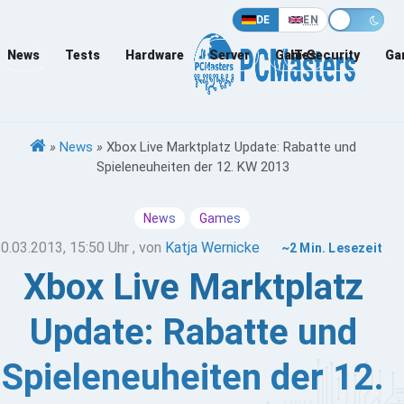
DE
EN
News
Tests
Hardware
Server
Games
IT-Security
Ga
»
News
»
Xbox Live Marktplatz Update: Rabatte und
Spieleneuheiten der 12. KW 2013
News
Games
0.03.2013, 15:50 Uhr
, von
Katja Wernicke
~2 Min. Lesezeit
Xbox Live Marktplatz
Update: Rabatte und
Spieleneuheiten der 12.