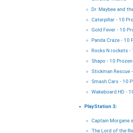
Dr. Maybee and the
Caterpillar - 10 P
Gold Fever - 10 P
Panda Craze - 10 
Rocks N rockets -
Shapo - 10 Prozen
Stickman Rescue -
Smash Cars - 10 P
Wakeboard HD - 1
PlayStation 3:
Captain Morgane a
The Lord of the Ri