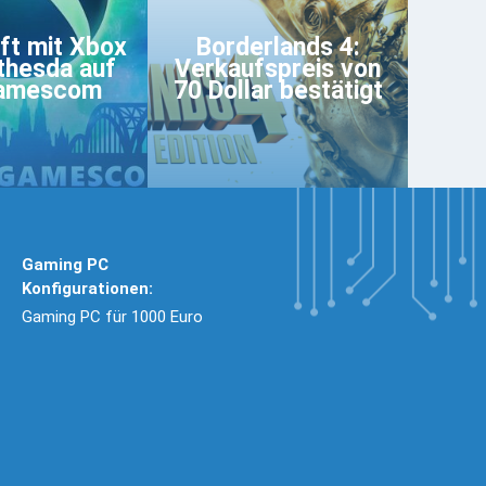
ft mit Xbox
Borderlands 4:
thesda auf
Verkaufspreis von
gamescom
70 Dollar bestätigt
Gaming PC
Konfigurationen:
Gaming PC für 1000 Euro