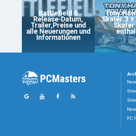
Battlefield 6
Tony Haw
Release-Datum,
Skater 3 + 
Trailer,Preise und
Skater 
alle Neuerungen und
entha
Informationen
Arc
News
Sit
Site
New
PC 