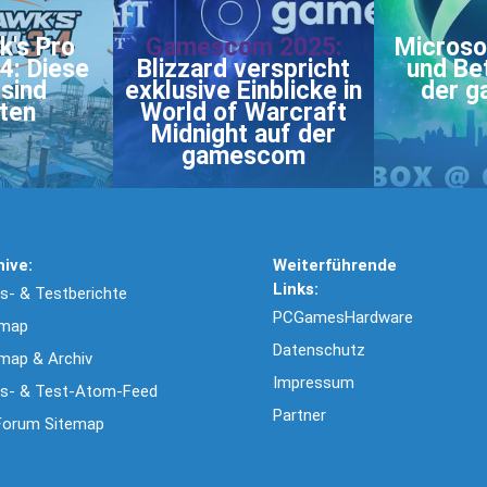
k's Pro
Gamescom 2025:
Microso
4: Diese
Blizzard verspricht
und Be
sind
exklusive Einblicke in
der 
lten
World of Warcraft
Midnight auf der
gamescom
hive:
Weiterführende
Links:
- & Testberichte
PCGamesHardware
emap
Datenschutz
map & Archiv
Impressum
s- & Test-Atom-Feed
Partner
Forum Sitemap