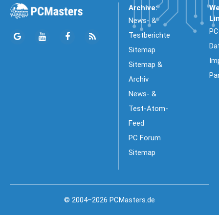
Archive:
We
Li
News- &
PC
Testberichte
Da
Sitemap
Im
Sitemap &
Pa
Archiv
News- &
Test-Atom-
Feed
PC Forum
Sitemap
© 2004–2026 PCMasters.de