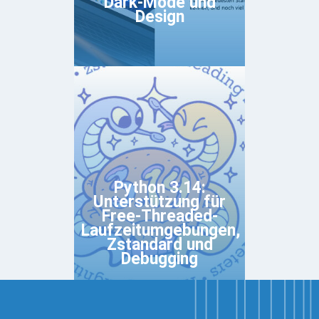
Dark-Mode und
Design
Python 3.14:
Unterstützung für
Free-Threaded-
Laufzeitumgebungen,
Zstandard und
Debugging