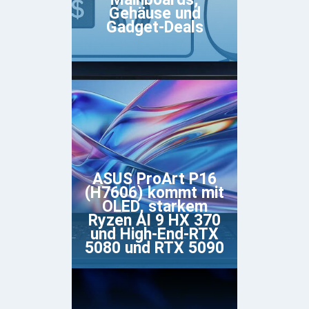
Gehäuse und
Gadget-Deals
ASUS ProArt P16
(H7606) kommt mit
OLED, starkem
Ryzen AI 9 HX 370
und High-End-RTX
5080 und RTX 5090