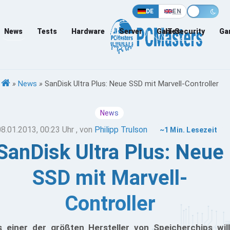
DE
EN
News
Tests
Hardware
Server
Games
IT-Security
Ga
»
News
»
SanDisk Ultra Plus: Neue SSD mit Marvell-Controller
News
08.01.2013, 00:23 Uhr
, von
Philipp Trulson
~1 Min. Lesezeit
SanDisk Ultra Plus: Neue
SSD mit Marvell-
Controller
s einer der größten Hersteller von Speicherchips will