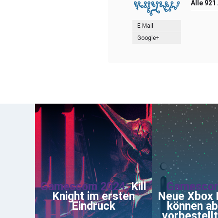
Alle 921
E-Mail
Google+
Gamescom 2024:
Kill
Gamescom
Knight im ersten
Neue Xbox 
Eindruck
können ab
vorbestell