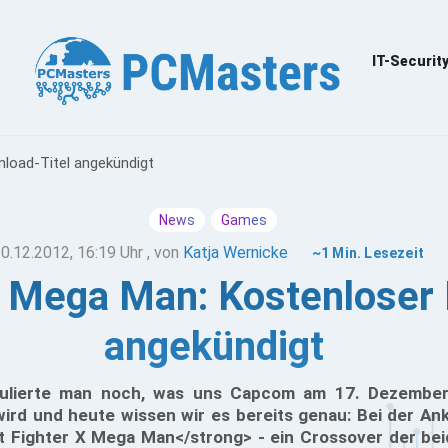
IT-Securit
nload-Titel angekündigt
News
Games
0.12.2012, 16:19 Uhr
, von
Katja Wernicke
~1 Min. Lesezeit
X Mega Man: Kostenloser
angekündigt
lierte man noch, was uns Capcom am 17. Dezember
ird und heute wissen wir es bereits genau: Bei der An
t Fighter X Mega Man</strong> - ein Crossover der b