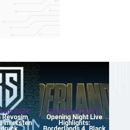
com 2024:
Gamescom 2024:
 Revosim
Opening Night Live
 im ersten
Highlights:
ndruck
Borderlands 4, Black