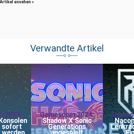
 Artikel ansehen »
Verwandte Artikel
 2024:
Gamescom 2024:
Games
Konsolen
Shadow X Sonic
Nacon
 sofort
Generations
Lenkrad
t werden
angespielt
Ei