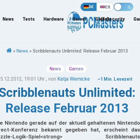
DE
EN
News
Tests
Hardware
Server
Games
IT-Security
Ga
»
News
»
Scribblenauts Unlimited: Release Februar 2013
News
Games
5.12.2012, 19:01 Uhr
, von
Katja Wernicke
~1 Min. Lesezeit
Scribblenauts Unlimited:
Release Februar 2013
e Nintendo gerade auf der aktuell gehaltenen Nintendo
rect-Konferenz bekannt gegeben hat, erscheint das
uzzle-Logik-Spiel<strong> Scribblenauts