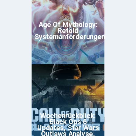
Age Of Mythology:
Retold
Systemanforderungen
Wochenrückblick:
Black Ops 6
Updates, Star Wars
Outlaws Analyse,