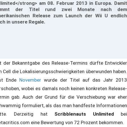
limited</strong> am 08. Februar 2013 in Europa. Damit
ommt der Titel rund zwei Monate nach dem
erikanischen Release zum Launch der Wii U endlich
ch in unsere Regale.
t der Bekanntgabe des Release-Termins dürfte Entwickler
h Cell die Lokalisierungsschwierigkeiten überwunden haben.
st Ende
November
wurde der Titel auf das Jahr 201
rschoben, wobei es damals noch keinen konkreten Release-
rmin gab. Auch der Grund für die Verschiebung war eher
hwammig formuliert, als das man handfeste Informationen
atte. Derzeitig hat
Scribblenauts Unlimited
be
tacritics.com eine Bewertung von 72 Prozent bekommen.