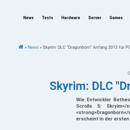
News
Tests
Hardware
Server
Games
»
News
»
Skyrim: DLC "Dragonborn" Anfang 2013 für P
0
Skyrim: DLC "D
Wie Entwickler Bethes
Scrolls 5: Skryim<
<strong>Dragonborn</s
erscheint in der erste