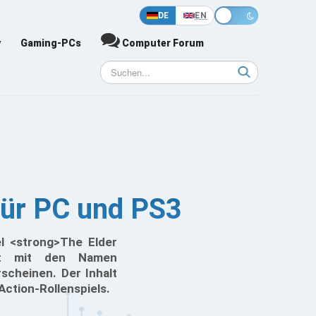
DE
EN
y
Gaming-PCs
Computer Forum
für PC und PS3
el <strong>The Elder
ent mit den Namen
scheinen. Der Inhalt
ction-Rollenspiels.