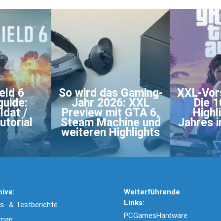
eld 6
So wird das Gaming-
XXL-Vor
guide:
Jahr 2026: XXL
Die 1
ldat /
Preview mit GTA 6,
Highl
utorial
Steam Machine und
Jahres i
weiteren Highlights
hive:
Weiterführende
Links:
- & Testberichte
PCGamesHardware
emap