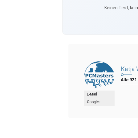
Keinen Test, kei
Katja
Alle 921
E-Mail
Google+