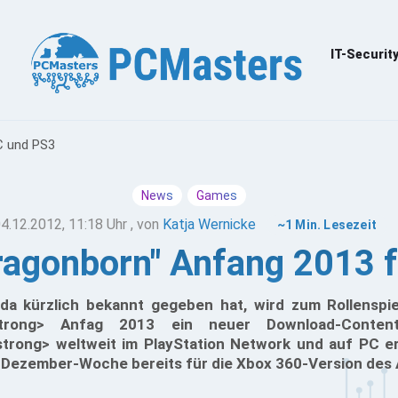
IT-Securit
C und PS3
News
Games
4.12.2012, 11:18 Uhr
, von
Katja Wernicke
~1 Min. Lesezeit
ragonborn" Anfang 2013 
da kürzlich bekannt gegeben hat, wird zum Rollenspi
/strong> Anfag 2013 ein neuer Download-Cont
trong> weltweit im PlayStation Network und auf PC er
n Dezember-Woche bereits für die Xbox 360-Version des A