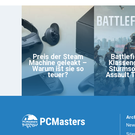
Preis der Steam
Battlefi
Machine geleakt –
Klassen
Warum ist sie so
Sturmso
teuer?
Assault T
Arc
News
Sit