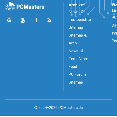
Archive:
We
Li
News- &
PC
Testberichte
Da
Sitemap
Im
Sitemap &
Pa
Archiv
News- &
Test-Atom-
Feed
PC Forum
Sitemap
© 2004–2026 PCMasters.de