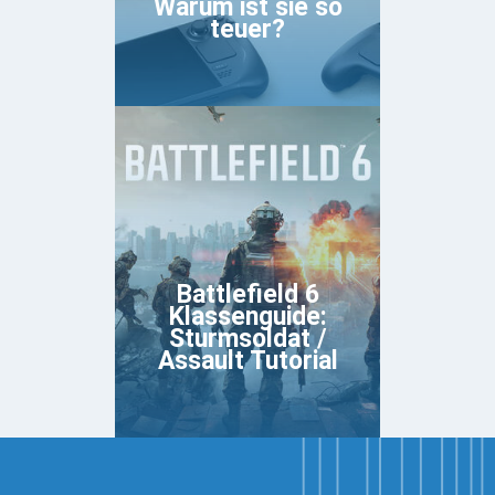
Warum ist sie so
teuer?
Battlefield 6
Klassenguide:
Sturmsoldat /
Assault Tutorial