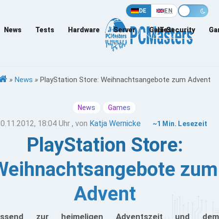
DE
EN
News
Tests
Hardware
Server
Games
IT-Security
Ga
»
News
»
PlayStation Store: Weihnachtsangebote zum Advent
News
Games
0.11.2012, 18:04 Uhr
, von
Katja Wernicke
~1 Min. Lesezeit
PlayStation Store:
Weihnachtsangebote zum
Advent
assend zur heimeligen Adventszeit und dem