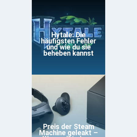
Hytale: Die
häufigsten Fehler
und wie du sie
beheben kannst
Preis der Steam
Machine geleakt –