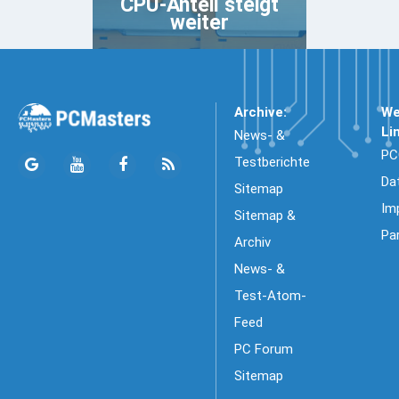
CPU-Anteil steigt
weiter
Archive:
We
Li
News- &
PC
Testberichte
Da
Sitemap
Im
Sitemap &
Pa
Archiv
News- &
Test-Atom-
Feed
PC Forum
Sitemap