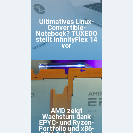
Ultimatives Linux-
Convertible-
Notebook? TUXEDO
stellt InfinityFlex 14
vor
AMD zeigt
Wachstum dank
EPYC- und Ryzen-
Portfolio und x86-