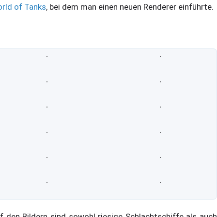
rld of Tanks
, bei dem man einen neuen Renderer einführte.
f den Bildern sind sowohl riesige Schlachtschiffe als auch