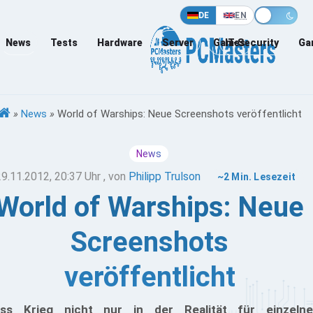
DE
EN
News
Tests
Hardware
Server
Games
IT-Security
Ga
»
News
»
World of Warships: Neue Screenshots veröffentlicht
News
29.11.2012, 20:37 Uhr
, von
Philipp Trulson
~2 Min. Lesezeit
World of Warships: Neue
Screenshots
veröffentlicht
ss Krieg nicht nur in der Realität für einzelne