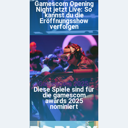
Gamescom Opening
Night jetzt Live: So
kannst du die
Eröffnungsshow
verfolgen
Gamescom 2025:
Diese Spiele sind für
die gamescom
awards 2025
nominiert