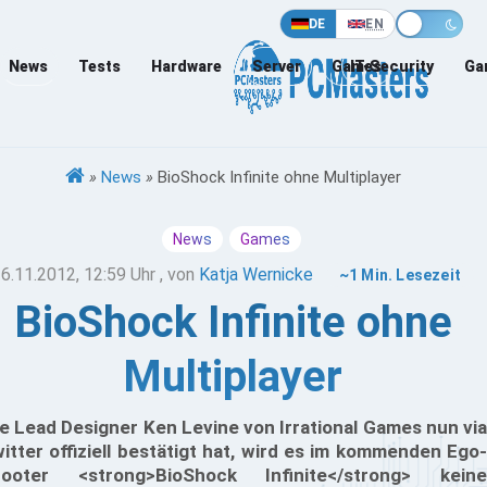
DE
EN
News
Tests
Hardware
Server
Games
IT-Security
Ga
»
News
»
BioShock Infinite ohne Multiplayer
News
Games
6.11.2012, 12:59 Uhr
, von
Katja Wernicke
~1 Min. Lesezeit
BioShock Infinite ohne
Multiplayer
e Lead Designer Ken Levine von Irrational Games nun via
itter offiziell bestätigt hat, wird es im kommenden Ego-
ooter <strong>BioShock Infinite</strong> keine