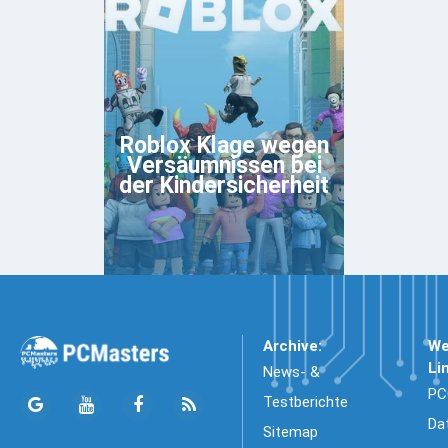
Roblox Klage wegen
Versäumnissen bei
der Kindersicherheit
Archive:
We
Li
News- &
PC
Testberichte
Da
Sitemap