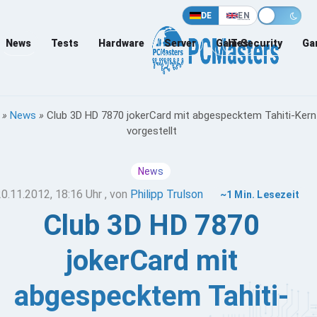
DE
EN
News
Tests
Hardware
Server
Games
IT-Security
Ga
»
News
»
Club 3D HD 7870 jokerCard mit abgespecktem Tahiti-Kern
vorgestellt
News
20.11.2012, 18:16 Uhr
, von
Philipp Trulson
~1 Min. Lesezeit
Club 3D HD 7870
jokerCard mit
abgespecktem Tahiti-