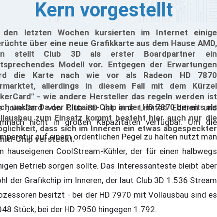
Kern vorgestellt
 den letzten Wochen kursierten im Internet einige
rüchte über eine neue Grafikkarte aus dem Hause AMD,
un stellt Club 3D als erster Boardpartner ein
tsprechendes Modell vor. Entgegen der Erwartungen
ird die Karte nach wie vor als Radeon HD 7870
rmarktet, allerdings in diesem Fall mit dem Kürzel
okerCard" - wie andere Hersteller das regeln werden ist
ch unklar. Da der Pitcairn-Chip in der HD 7870 bereits als
e jokerCard von Club 3D ist eine Limited Edition und
llausbau zum Einsatz kommt besteht hier auch nur die
mnach nicht in großen Kapazitäten verfügbar. Um die
glichkeit, dass sich im Inneren ein etwas abgespeckter
mperatur auf einem ordentlichen Pegel zu halten nutzt man
hiti-Chip versteckt.
n hauseigenen CoolStream-Kühler, der für einen halbwegs
higen Betrieb sorgen sollte. Das Interessanteste bleibt aber
hl der Grafikchip im Inneren, der laut Club 3D 1.536 Stream
ozessoren besitzt - bei der HD 7970 mit Vollausbau sind es
048 Stück, bei der HD 7950 hingegen 1.792.