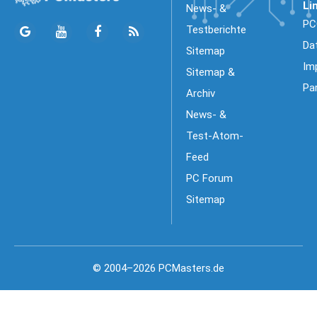
Li
News- &
PC
Testberichte
Da
Sitemap
Im
Sitemap &
Pa
Archiv
News- &
Test-Atom-
Feed
PC Forum
Sitemap
© 2004–2026 PCMasters.de