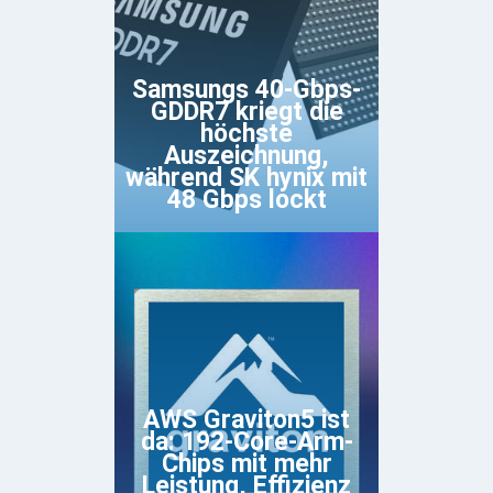
Samsungs 40-Gbps-
GDDR7 kriegt die
höchste
Auszeichnung,
während SK hynix mit
48 Gbps lockt
AWS Graviton5 ist
da: 192-Core-Arm-
Chips mit mehr
Leistung, Effizienz