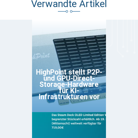
Verwandte Artikel
HighPoint stellt P2P-
und GPU-Direct-
Storage-Hardware
für KI-
Infrastrukturen vor