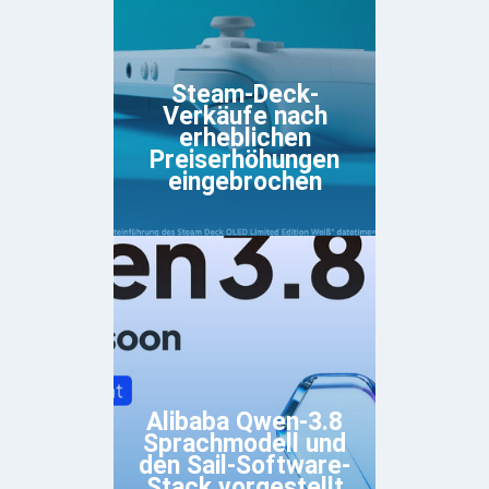
Steam-Deck-
Verkäufe nach
erheblichen
Preiserhöhungen
eingebrochen
Alibaba Qwen-3.8
Sprachmodell und
den Sail-Software-
Stack vorgestellt