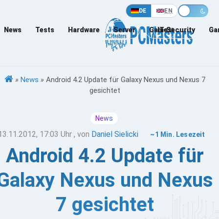
DE
EN
News
Tests
Hardware
Server
Games
IT-Security
Ga
»
News
»
Android 4.2 Update für Galaxy Nexus und Nexus 7
gesichtet
News
13.11.2012, 17:03 Uhr
, von
Daniel Sielicki
~1 Min. Lesezeit
Android 4.2 Update für
Galaxy Nexus und Nexus
7 gesichtet