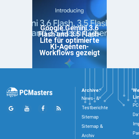
Google Gemini 3.6
Flash und 3.5 Flash-
Lite für optimierte
KI-Agenten-
Workflows gezeigt
Archive:
We
Li
News- &
PC
Testberichte
Da
Sitemap
Im
Sitemap &
Pa
Archiv