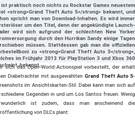
 ist praktisch noch nichts zu Rockstar Games neuestem
tel <strong>Grand Theft Auto 5</strong> bekannt, und
hon spricht man von Download-Inhalten. Es wird immer
steriöser um den Titel, denn der angekündigte Launch-
ailer wird sich aufgrund der schlechten New Yorker
romversorgung durch den Hurrikan Sandy einige Tagen
rschieben müssen. Stattdessen gab man die offiziellen
rbestellboni zu <strong>Grand Theft Auto 5</strong>,
lches im Frühjahr 2013 für PlayStation 3 und Xbox 360
scheint, bekannt.
r sich das Open-World-Actionspiel vorbestellt, der erhält
nen Diabetrachter mit ausgewählten
Grand Theft Auto 5
reenshots im Ansichtskarten-Stil. Dabei kann man sich auf
rschiedene Gegenden in und um Los Santos freuen. Wenig
rwunderlich ist zudem, dass man anscheinend die
röffentlichung von DLCs plant: