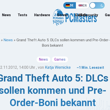
DE
EN
News
Tests
Hardware
Server
Games
IT-Security
Ga
»
News
»
Grand Theft Auto 5: DLCs sollen kommen und Pre-Order-
Boni bekannt
News
Games
2.11.2012, 14:00 Uhr
, von
Katja Wernicke
~1 Min. Lesezeit
Grand Theft Auto 5: DLCs
sollen kommen und Pre-
Order-Boni bekannt