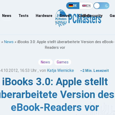
DE
EN
News
Tests
Hardware
Server
Games
IT-Security
Ga
»
News
»
iBooks 3.0: Apple stellt überarbeitete Version des eBook-
Readers vor
News
Games
4.10.2012, 16:53 Uhr
, von
Katja Wernicke
~2 Min. Lesezeit
iBooks 3.0: Apple stellt
überarbeitete Version des
eBook-Readers vor