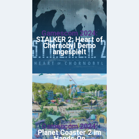
Gamescom 2024:
STALKER 2: Heart of
Chernobyl Demo
angespielt
Gamescom 2024:
Planet Coaster 2 im
Hands-On