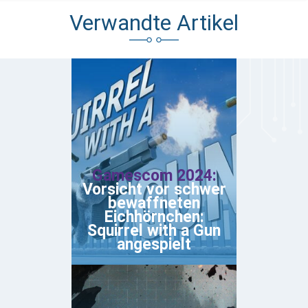
Verwandte Artikel
Gamescom 2024:
Vorsicht vor schwer
bewaffneten
Eichhörnchen:
Squirrel with a Gun
angespielt