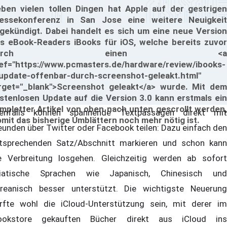
ben vielen tollen Dingen hat Apple auf der gestrigen
essekonferenz in San Jose eine weitere Neuigkeit
gekündigt. Dabei handelt es sich um eine neue Version
s eBook-Readers iBooks für iOS, welche bereits zuvor
durch einen <a
ef="https://www.pcmasters.de/hardware/review/ibooks-
update-offenbar-durch-screenshot-geleakt.html"
rget="_blank">Screenshot geleakt</a> wurde. Mit dem
stenlosen Update auf die Version 3.0 kann erstmals ein
mpletter Artikel von oben nach unten gescrollt werden,
enfalls können spannende Textpassagen direkt mit
mit das bisherige Umblättern noch mehr nötig ist.
eunden über Twitter oder Facebook teilen: Dazu einfach den
tsprechenden Satz/Abschnitt markieren und schon kann
e Verbreitung losgehen. Gleichzeitig werden ab sofort
iatische Sprachen wie Japanisch, Chinesisch und
reanisch besser unterstützt. Die wichtigste Neuerung
rfte wohl die iCloud-Unterstützung sein, mit derer im
ookstore gekauften Bücher direkt aus iCloud ins