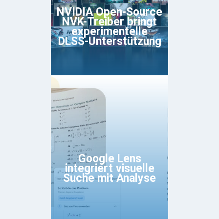
NVIDIA Open-Source
NVK-Treiber bringt
experimentelle
DLSS-Unterstützung
Google Lens
integriert visuelle
Suche mit Analyse