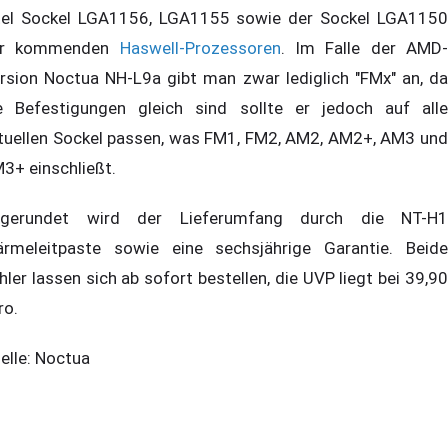
tel Sockel LGA1156, LGA1155 sowie der Sockel LGA1150
er kommenden
Haswell-Prozessoren
. Im Falle der AMD
rsion Noctua NH-L9a gibt man zwar lediglich "FMx" an, da
e Befestigungen gleich sind sollte er jedoch auf alle
tuellen Sockel passen, was FM1, FM2, AM2, AM2+, AM3 und
3+ einschließt.
gerundet wird der Lieferumfang durch die NT-H1
rmeleitpaste sowie eine sechsjährige Garantie. Beide
hler lassen sich ab sofort bestellen, die UVP liegt bei 39,90
ro.
elle: Noctua