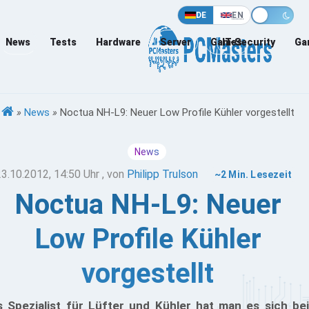
DE
EN
News
Tests
Hardware
Server
Games
IT-Security
Ga
»
News
»
Noctua NH-L9: Neuer Low Profile Kühler vorgestellt
News
23.10.2012, 14:50 Uhr
, von
Philipp Trulson
~2 Min. Lesezeit
Noctua NH-L9: Neuer
Low Profile Kühler
vorgestellt
s Spezialist für Lüfter und Kühler hat man es sich bei