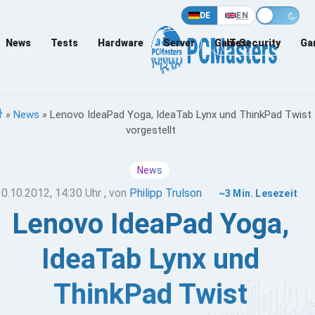
DE
EN
News
Tests
Hardware
Server
Games
IT-Security
Ga
»
News
»
Lenovo IdeaPad Yoga, IdeaTab Lynx und ThinkPad Twist
vorgestellt
News
10.10.2012, 14:30 Uhr
, von
Philipp Trulson
~3 Min. Lesezeit
Lenovo IdeaPad Yoga,
IdeaTab Lynx und
ThinkPad Twist