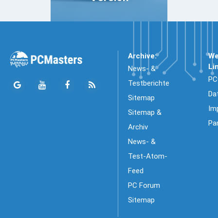
Archive:
We
Li
News- &
PC
Testberichte
Da
Sitemap
Im
Sitemap &
Pa
Archiv
News- &
Test-Atom-
Feed
PC Forum
Sitemap