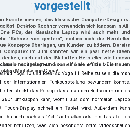
vorgestellt
n könnte meinen, das klassische Computer-Design ist
gelöst. Desktop Rechner verwandeln sich langsam in All-
-One PCs, der klassische Laptop wird auch mehr und
hr "Schnee von gestern", sodass sich die Hersteller
ue Konzepte überlegen, um Kunden zu ködern. Bereits
r Computex im Juni konnten wir ein paar nette Ideen
tdecken, auch auf der IFA hatten Hersteller wie Lenovo
chmals nachgelegt und nun sind sie offiziell: Die neuen
sonders stolz scheint man auf die beiden Modelle der
exiblen Modelle aus China!
eaPad Yoga 13 und IdeaPad Yoga 11 Reihe zu sein, die man
f der Internationalen Funkausstellung bewundern konnte.
hinter steckt das Prinzip, dass man den Bildschirm um bis
 360° umklappen kann, womit aus dem normalen Laptop
t Touch-Display schnell ein Tablet wird. Außerdem kann
n ihn auch noch als "Zelt" aufstellen oder die Tastatur als
änder benutzen, was sich besonders beim Videoschauen