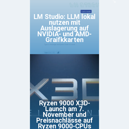
LM Studio: LLM lokal
nutzen mit
Auslagerung auf
NVIDIA- und AMD-
Graifkkarten
Ryzen 9000 X3D-
Launch am 7.
November und
Preisnachlässe auf
Ryzen 9000-CPUs