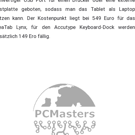
llwertiger USB Port für einen Drucker oder eine externe
stplatte geboten, sodass man das Tablet als Laptop
tzen kann. Der Kostenpunkt liegt bei 549 Euro für das
eaTab Lynx, für den Accutype Keyboard-Dock werden
sätzlich 149 Ero fällig.