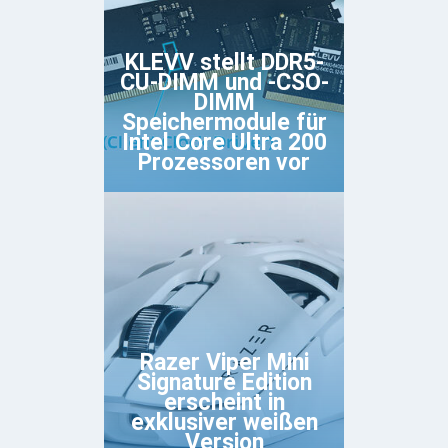
KLEVV stellt DDR5-
CU-DIMM und -CSO-
DIMM
Speichermodule für
Intel Core Ultra 200
Prozessoren vor
Razer Viper Mini
Signature Edition
erscheint in
exklusiver weißen
Version