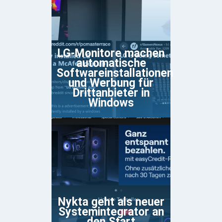
LG-Monitore machen
automatische
Softwareinstallationen
und Werbung für
Drittanbieter in
Windows
Nykta geht als neuer
Systemintegrator an
den Start