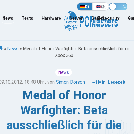
DE
EN
News
Tests
Hardware
Server
Games
IT-Security
Ga
»
News
»
Medal of Honor Warfighter: Beta ausschließlich für die
Xbox 360
News
09.10.2012, 18:48 Uhr
, von
Simon Dorsch
~1 Min. Lesezeit
Medal of Honor
Warfighter: Beta
ausschließlich für die