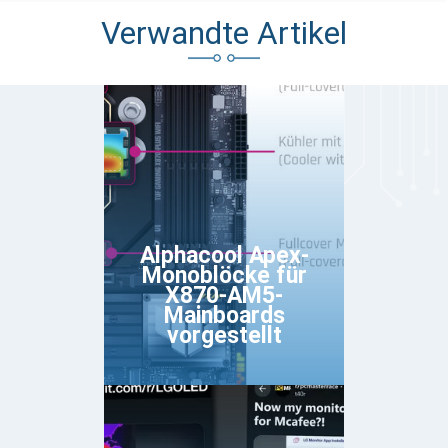
Verwandte Artikel
Alphacool Apex-
Monoblöcke für
X870-AM5-
Mainboards
vorgestellt