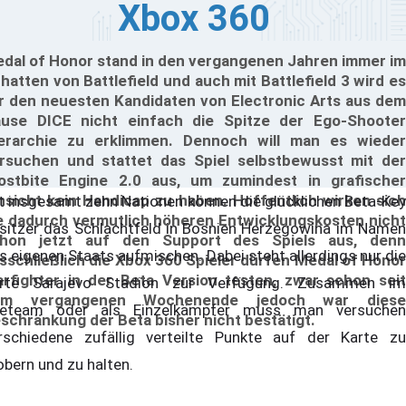
Xbox 360
dal of Honor stand in den vergangenen Jahren immer im
hatten von Battlefield und auch mit Battlefield 3 wird es
r den neuesten Kandidaten von Electronic Arts aus dem
use DICE nicht einfach die Spitze der Ego-Shooter
erarchie zu erklimmen. Dennoch will man es wieder
rsuchen und stattet das Spiel selbstbewusst mit der
ostbite Engine 2.0 aus, um zumindest in grafischer
nsicht kein Handicap zu haben. Hoffentlich wirken sich
t insgesamt zehn Nationen können die glücklichen Beta-Key
e dadurch vermutlich höheren Entwicklungskosten nicht
sitzer das Schlachtfeld in Bosnien Herzegowina im Namen
hon jetzt auf den Support des Spiels aus, denn
s eigenen Staats aufmischen. Dabei steht allerdings nur die
sschließlich die Xbox 360 Spieler dürfen Medal of Honor
rfighter in der Beta Version testen, zwar schon seit
rte Sarajevo Stadion zur Verfügung. Zusammen im
em vergangenen Wochenende jedoch war diese
reteam oder als Einzelkämpfer muss man versuchen
schränkung der Beta bisher nicht bestätigt.
rschiedene zufällig verteilte Punkte auf der Karte zu
obern und zu halten.