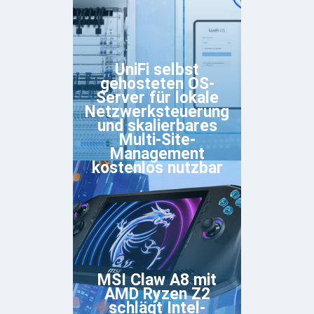
UniFi selbst
gehosteten OS-
Server für lokale
Netzwerksteuerung
und skalierbares
Multi-Site-
Management
kostenlos nutzbar
MSI Claw A8 mit
AMD Ryzen Z2
schlägt Intel-