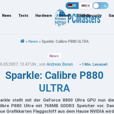
DE
EN
News
Tests
Hardware
Server
Games
IT-Security
Ga
»
News
»
Sparkle: Calibre P880 ULTRA
News
6.05.2007, 13:47 Uhr
, von
Andreas Bunen
~1 Min. Lesezeit
Sparkle: Calibre P880
ULTRA
arkle stellt mit der GeForce 8800 Ultra GPU nun die
libre P880 Ultra mit 768MB GDDR3 Speicher vor. Das
ue Grafikkarten Flaggschiff aus dem Hause NVIDIA wird