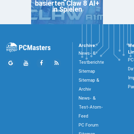
basierten Claw 8 AI+
in Spielen
Archive:
We
Li
News- &
PC
Testberichte
Da
Sitemap
Im
Sitemap &
Pa
Archiv
News- &
Test-Atom-
Feed
PC Forum
Sitemap