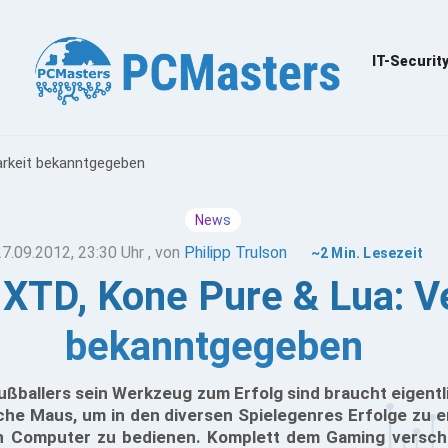
IT-Securit
arkeit bekanntgegeben
News
27.09.2012, 23:30 Uhr
, von
Philipp Trulson
~2 Min. Lesezeit
XTD, Kone Pure & Lua: V
bekanntgegeben
ußballers sein Werkzeug zum Erfolg sind braucht eigent
che Maus, um in den diversen Spielegenres Erfolge zu e
n Computer zu bedienen. Komplett dem Gaming verschr