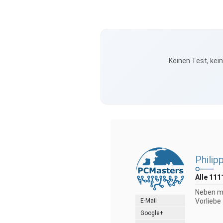
Keinen Test, kei
Philip
Alle 111
Neben me
E-Mail
Vorliebe
Google+