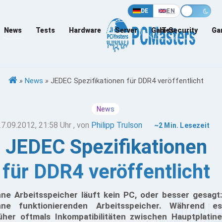
DE
EN
News
Tests
Hardware
Server
Games
IT-Security
Ga
»
News
»
JEDEC Spezifikationen für DDR4 veröffentlicht
News
27.09.2012, 21:58 Uhr
, von
Philipp Trulson
~2 Min. Lesezeit
JEDEC Spezifikationen
für DDR4 veröffentlicht
ne Arbeitsspeicher läuft kein PC, oder besser gesagt:
ne funktionierenden Arbeitsspeicher. Während es
üher oftmals Inkompatibilitäten zwischen Hauptplatine