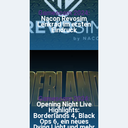
Gamescom 2024:
Nacon Revosim
Lenkrad im ersten
Eindruck
Gamescom 2024:
Opening Night Live
Highlights:
Borderlands 4, Black
Ops 6, ein neues
Dying Light und mehr