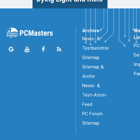
Archive:
We
Li
News- &
PC
Testberichte
Da
Sitemap
Im
Sitemap &
Pa
Archiv
News- &
Test-Atom-
Feed
PC Forum
Sitemap