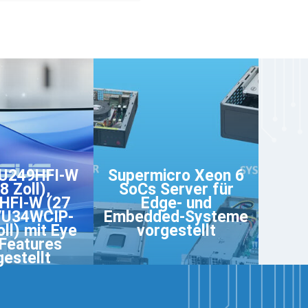
U249HFI-W
Supermicro Xeon 6
8 Zoll),
SoCs Server für
HFI-W (27
Edge- und
 VU34WCIP-
Embedded-Systeme
ll) mit Eye
vorgestellt
Features
gestellt