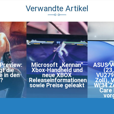
Verwandte Artikel
Preview:
Microsoft „Kennan“
ASUS V
gt die
Xbox-Handheld und
(23,
e in den
neue XBOX
VU279
g?
Releaseinformationen
Zoll),
sowie Preise geleakt
W(34 Zo
Care 
vor