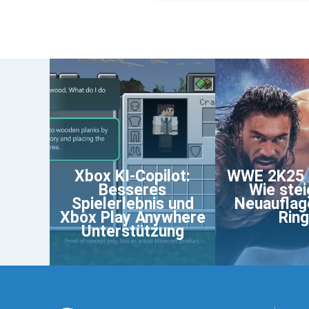
Xbox KI-Copilot:
WWE 2K25 
Besseres
Wie stei
Spielerlebnis und
Neuauflag
Xbox Play Anywhere
Rin
Unterstützung