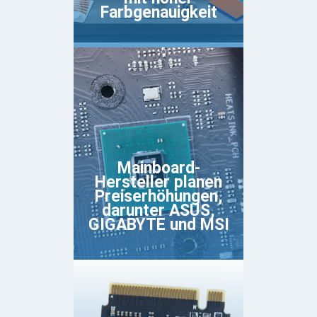
Farbgenauigkeit
Mainboard-
Hersteller planen
Preiserhöhungen,
darunter ASUS,
GIGABYTE und MSI