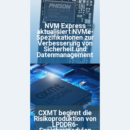
NVM Express
aktualisiert NVMe-
Spezifikationen zur
Verbesserung von
Sicherheit und
Datenmanagement
CXMT beginnt die
Risikoproduktion von
LPDDR6-