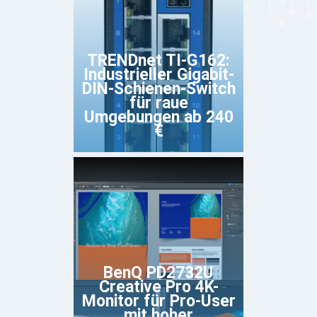
TRENDnet TI-G162:
Industrieller Gigabit-
DIN-Schienen-Switch
für raue
Umgebungen ab 240
€
BenQ PD2732U
Creative Pro 4K-
Monitor für Pro-User
mit hoher