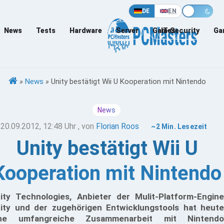
DE
EN
News
Tests
Hardware
Server
Games
IT-Security
Ga
»
News
»
Unity bestätigt Wii U Kooperation mit Nintendo
News
20.09.2012, 12:48 Uhr
, von
Florian Roos
~2 Min. Lesezeit
Unity bestätigt Wii U
Kooperation mit Nintendo
ity Technologies, Anbieter der Mulit-Platform-Engine
ity und der zugehörigen Entwicklungstools hat heute
ine umfangreiche Zusammenarbeit mit Nintendo