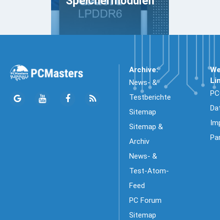
Speichermodulen
Archive:
We
Li
News- &
PC
Testberichte
Da
Sitemap
Im
Sitemap &
Pa
Archiv
News- &
Test-Atom-
Feed
PC Forum
Sitemap