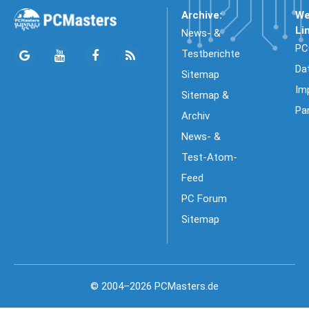
Archive:
We
Li
News- &
PC
Testberichte
Da
Sitemap
Im
Sitemap &
Pa
Archiv
News- &
Test-Atom-
Feed
PC Forum
Sitemap
© 2004–2026 PCMasters.de