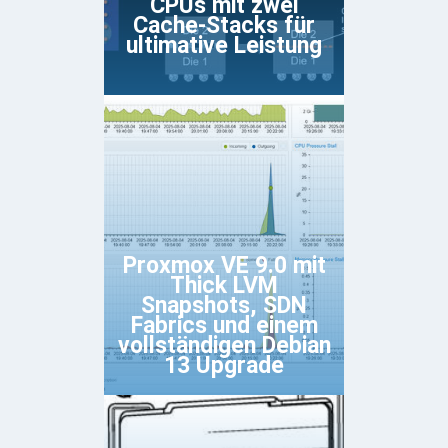
CPUs mit zwei
Cache-Stacks für
ultimative Leistung
Proxmox VE 9.0 mit
Thick LVM
Snapshots, SDN
Fabrics und einem
vollständigen Debian
13 Upgrade