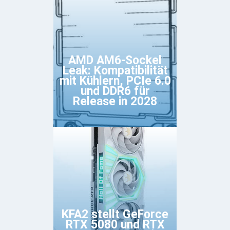
AMD AM6-Sockel
Leak: Kompatibilität
mit Kühlern, PCIe 6.0
und DDR6 für
Release in 2028
KFA2 stellt GeForce
RTX 5080 und RTX