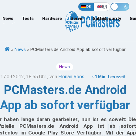
DE
EN
News
Tests
Hardware
Server
Games
IT-Security
Ga
»
News
»
PCMasters.de Android App ab sofort verfügbar
News
17.09.2012, 18:55 Uhr
, von
Florian Roos
~1 Min. Lesezeit
PCMasters.de Android
App ab sofort verfügbar
r haben lange daran gearbeitet, nun ist es soweit: Die
fizielle PCMasters.de Android App ist ab sofort
stenlos im Google Play Store Verfügbar. Mit der App