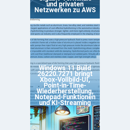
und privaten
Netzwerken zu AWS
Windows 11 Build
26220.7271 bringt
Xbox-Vollbild-UI,
Point-in-Time-
Wiederherstellung,
Notepad-Funktionen
und KI-Streaming