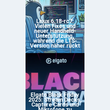
Linux 6.18-rc7:
Vielen Fixes und
neuer Handheld-
Unterstützung,
während die LTS-
Version näher rückt
Elgato Black Friday
2025: Stream Decks,
Capture Cards und
Mikrofone zu