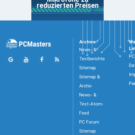
reduzierten Preisen
Archive:
We
Li
News- &
PC
Testberichte
Da
Sitemap
Im
Sitemap &
Pa
Archiv
News- &
Test-Atom-
Feed
PC Forum
Sitemap