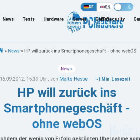
DE
EN
News
Tests
Hardware
Server
Games
IT-Security
Ga
»
News
»
HP will zurück ins Smartphonegeschäft - ohne webOS
News
16.09.2012, 15:39 Uhr
, von
Malte Hesse
~1 Min. Lesezeit
HP will zurück ins
Smartphonegeschäft -
ohne webOS
chdem der wenig von Erfolg gekrönten Übernahme vom