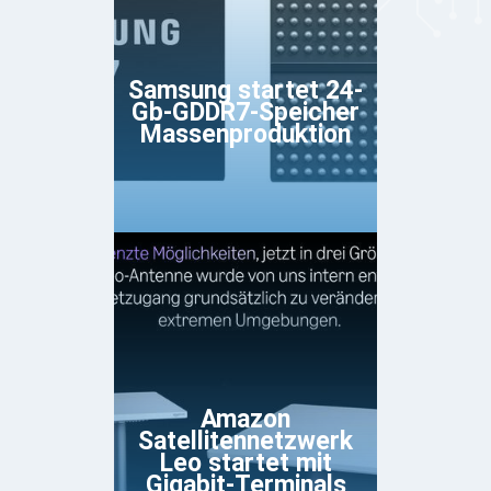
Samsung startet 24-
Gb-GDDR7-Speicher
Massenproduktion
Amazon
Satellitennetzwerk
Leo startet mit
Gigabit-Terminals