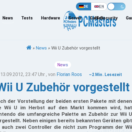
DE
EN
News
Tests
Hardware
Server
Games
IT-Security
Ga
»
News
»
Wii U Zubehör vorgestellt
News
13.09.2012, 23:47 Uhr
, von
Florian Roos
~2 Min. Lesezeit
Wii U Zubehör vorgestellt
ch der Vorstellung der beiden ersten Pakete mit denen
e Wii U im Herbst auf den Markt kommen wird, hat
ntendo die umfangreiche Palette an Zubehör zur Wii U
rgestellt. Neben einigen bereits bekannten Geräten gibt
 auch zwei Controller die nicht zum Programm der Wii