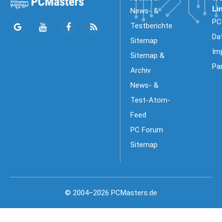
Li
News- &
PC
Testberichte
Da
Sitemap
Im
Sitemap &
Pa
Archiv
News- &
Test-Atom-
Feed
PC Forum
Sitemap
© 2004–2026 PCMasters.de