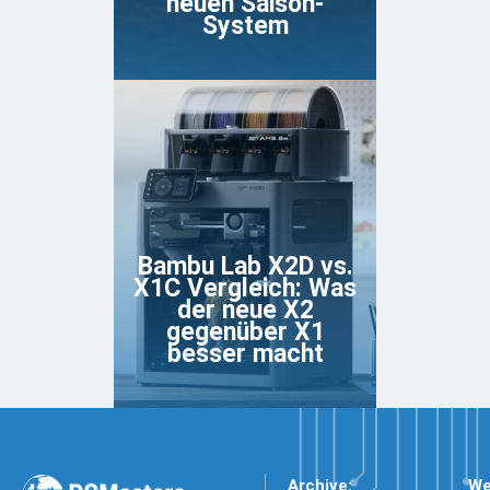
neuen Saison-
System
Bambu Lab X2D vs.
X1C Vergleich: Was
der neue X2
gegenüber X1
besser macht
Archive:
We