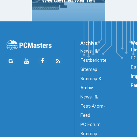
werden erwartet
Archive:
We
Li
News- &
PC
Testberichte
Da
Sitemap
Im
Sitemap &
Pa
Archiv
News- &
Test-Atom-
Feed
PC Forum
Sitemap