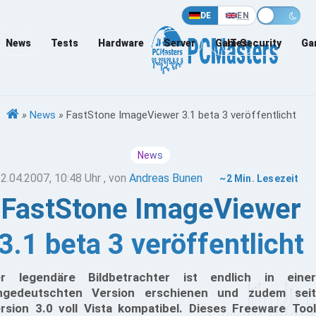
DE
EN
News
Tests
Hardware
Server
Games
IT-Security
Ga
»
News
»
FastStone ImageViewer 3.1 beta 3 veröffentlicht
News
2.04.2007, 10:48 Uhr
, von
Andreas Bunen
~2 Min. Lesezeit
FastStone ImageViewer
3.1 beta 3 veröffentlicht
r legendäre Bildbetrachter ist endlich in einer
ngedeutschten Version erschienen und zudem seit
rsion 3.0 voll Vista kompatibel. Dieses Freeware Tool