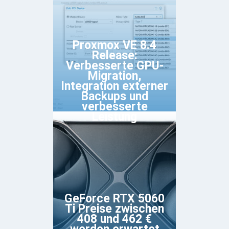
Proxmox VE 8.4
Release:
Verbesserte GPU-
Migration,
Integration externer
Backups und
verbesserte
Leistung
GeForce RTX 5060
Ti Preise zwischen
408 und 462 €