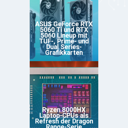
ASUS GeForce RTX
5060 Ti und RTX
5060 Lineup mit
TUF-, Prime- und
Dual Series-
Grafikkarten
Ryzen 8000HX
Laptop-CPUs als
Refresh der Dragon
Range-Serie