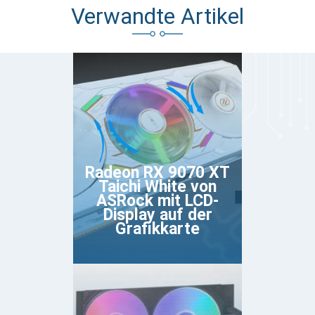
Verwandte Artikel
Radeon RX 9070 XT
Taichi White von
ASRock mit LCD-
Display auf der
Grafikkarte