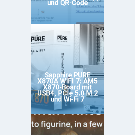
und QR-Code
Sapphire PURE
X870A WIFI 7: AM5
X870-Board mit
USB4, PCIe 5.0 M.2
und Wi-Fi 7