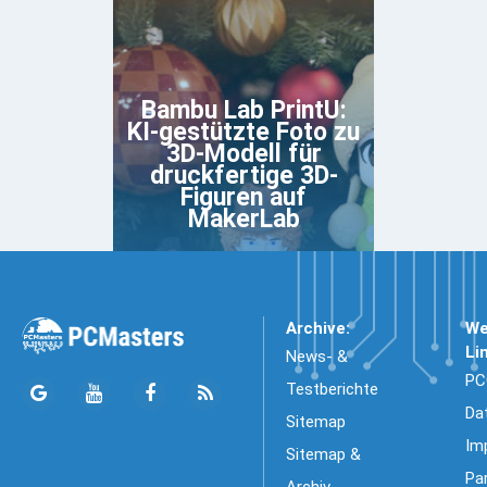
Bambu Lab PrintU:
KI-gestützte Foto zu
3D-Modell für
druckfertige 3D-
Figuren auf
MakerLab
Archive:
We
Li
News- &
PC
Testberichte
Da
Sitemap
Im
Sitemap &
Pa