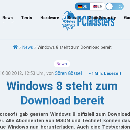
DE
EN
News
Tests
Hardware
Server
Games
IT-Security
Ga
»
News
»
Windows 8 steht zum Download bereit
News
16.08.2012, 12:53 Uhr
, von
Sören Gössel
~1 Min. Lesezeit
Windows 8 steht zum
Download bereit
crosoft gab gestern Windows 8 offiziell zum Download
ei. Alle Abonnenten von MSDN und Technet können das
ue Windows nun herunterladen. Auch eine Testversion