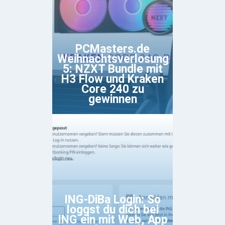
PCMasters.de
Weihnachtsverlosung
5: NZXT Bundle mit
H3 Flow und Kraken
Core 240 zu
gewinnen
ING-DiBa Login: So
loggst du dich bei
ING ein mit Web, App