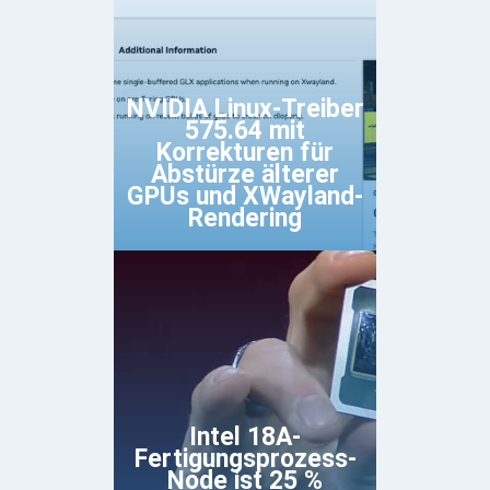
NVIDIA Linux-Treiber
575.64 mit
Korrekturen für
Abstürze älterer
GPUs und XWayland-
Rendering
Intel 18A-
Fertigungsprozess-
Node ist 25 %