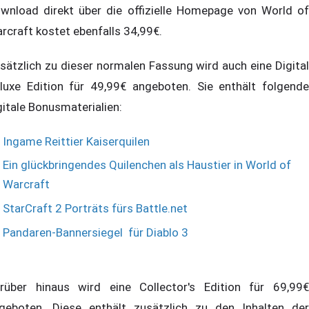
wnload direkt über die offizielle Homepage von World of
rcraft kostet ebenfalls 34,99€.
sätzlich zu dieser normalen Fassung wird auch eine Digital
luxe Edition für 49,99€ angeboten. Sie enthält folgende
gitale Bonusmaterialien:
Ingame Reittier Kaiserquilen
Ein glückbringendes Quilenchen als Haustier in World of
Warcraft
StarCraft 2 Porträts fürs Battle.net
Pandaren-Bannersiegel für Diablo 3
rüber hinaus wird eine Collector's Edition für 69,99€
geboten. Diese enthält zusätzlich zu den Inhalten der