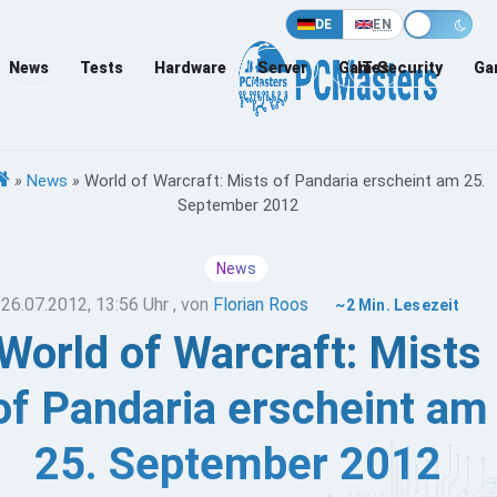
DE
EN
News
Tests
Hardware
Server
Games
IT-Security
Ga
»
News
»
World of Warcraft: Mists of Pandaria erscheint am 25.
September 2012
News
26.07.2012, 13:56 Uhr
, von
Florian Roos
~2 Min. Lesezeit
World of Warcraft: Mists
of Pandaria erscheint am
25. September 2012