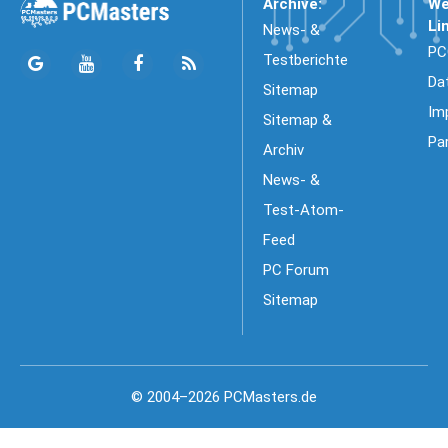
Archive:
We
Li
News- &
PC
Testberichte
Da
Sitemap
Im
Sitemap &
Pa
Archiv
News- &
Test-Atom-
Feed
PC Forum
Sitemap
© 2004–2026 PCMasters.de