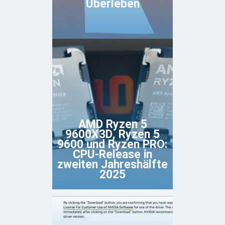
Überleben
AMD Ryzen 5
9600X3D, Ryzen 5
9600 und Ryzen PRO:
CPU-Release in
zweiten Jahreshälfte
2025