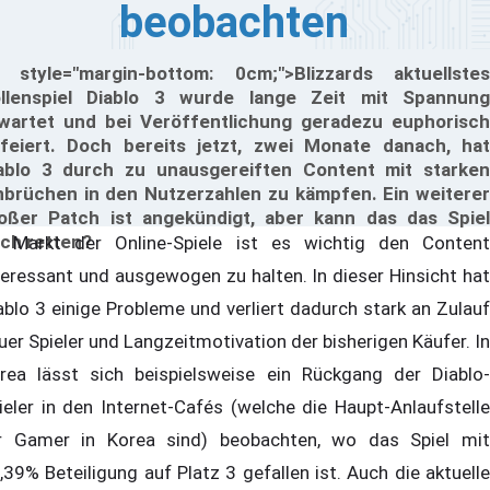
beobachten
 style="margin-bottom: 0cm;">Blizzards aktuellstes
llenspiel Diablo 3 wurde lange Zeit mit Spannung
wartet und bei Veröffentlichung geradezu euphorisch
feiert. Doch bereits jetzt, zwei Monate danach, hat
ablo 3 durch zu unausgereiften Content mit starken
nbrüchen in den Nutzerzahlen zu kämpfen. Ein weiterer
oßer Patch ist angekündigt, aber kann das das Spiel
ch retten?
 Markt der Online-Spiele ist es wichtig den Content
teressant und ausgewogen zu halten. In dieser Hinsicht hat
ablo 3 einige Probleme und verliert dadurch stark an Zulauf
uer Spieler und Langzeitmotivation der bisherigen Käufer. In
rea lässt sich beispielsweise ein Rückgang der Diablo-
ieler in den Internet-Cafés (welche die Haupt-Anlaufstelle
r Gamer in Korea sind) beobachten, wo das Spiel mit
,39% Beteiligung auf Platz 3 gefallen ist. Auch die aktuelle