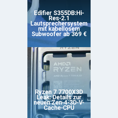
Edifier S355DB:Hi-
Res-2.1
Lautsprechersystem
mit kabellosem
Subwoofer ab 369 €
Ryzen 7 7700X3D
Leak: Details zur
neuen Zen-4-3D-V-
Cache-CPU