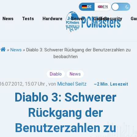
DE
EN
News
Tests
Hardware
Server
Games
IT-Security
Ga
»
News
»
Diablo 3: Schwerer Rückgang der Benutzerzahlen zu
beobachten
Diablo
News
16.07.2012, 15:07 Uhr
, von
Michael Seitz
~2 Min. Lesezeit
Diablo 3: Schwerer
Rückgang der
Benutzerzahlen zu