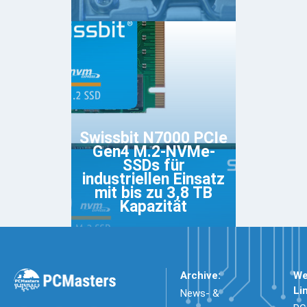
Swissbit N7000 PCIe
Gen4 M.2-NVMe-
SSDs für
industriellen Einsatz
mit bis zu 3,8 TB
Kapazität
Archive:
We
Li
News- &