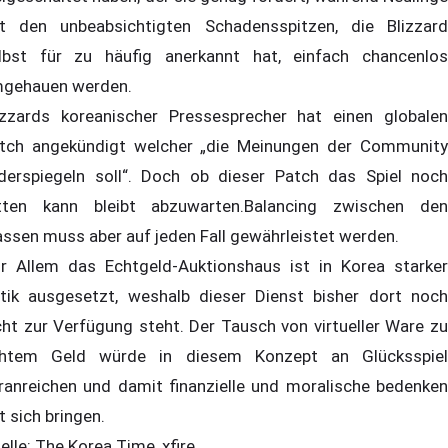
t den unbeabsichtigten Schadensspitzen, die Blizzard
lbst für zu häufig anerkannt hat, einfach chancenlos
gehauen werden.
izzards koreanischer Pressesprecher hat einen globalen
tch angekündigt welcher „die Meinungen der Community
derspiegeln soll“. Doch ob dieser Patch das Spiel noch
tten kann bleibt abzuwarten.Balancing zwischen den
assen muss aber auf jeden Fall gewährleistet werden.
r Allem das Echtgeld-Auktionshaus ist in Korea starker
itik ausgesetzt, weshalb dieser Dienst bisher dort noch
cht zur Verfügung steht. Der Tausch von virtueller Ware zu
htem Geld würde in diesem Konzept an Glücksspiel
ranreichen und damit finanzielle und moralische bedenken
t sich bringen.
elle: The Korea Time, xfire