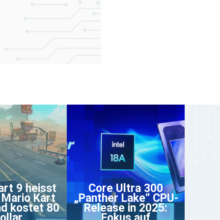
art 9 heisst
Core Ultra 300
l Mario Kart
„Panther Lake“ CPU-
d kostet 80
Release in 2025:
ollar
Fokus auf