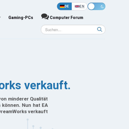
DE
EN
y
Gaming-PCs
Computer Forum
rks verkauft.
von minderer Qualität
n können. Nun hat EA
 DreamWorks verkauft