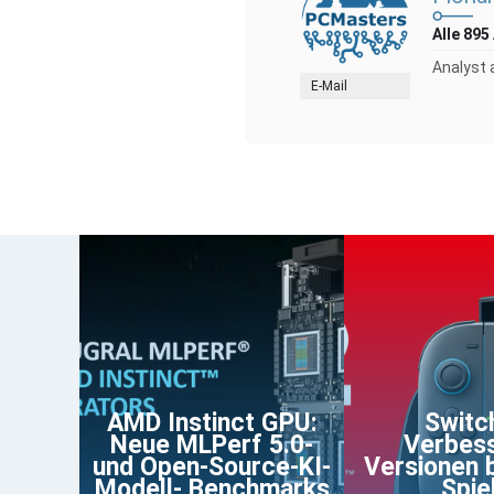
Alle 895
Analyst 
E-Mail
AMD Instinct GPU:
Switch
Neue MLPerf 5.0-
Verbes
und Open-Source-KI-
Versionen 
Modell- Benchmarks
Spie