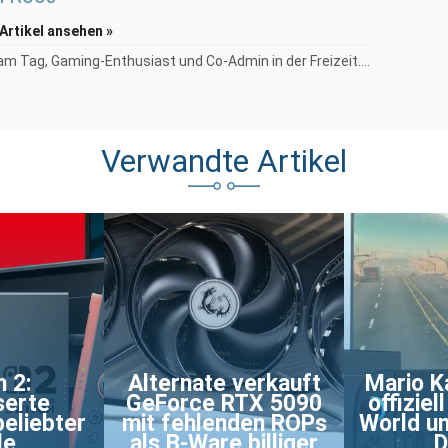
 Artikel ansehen »
am Tag, Gaming-Enthusiast und Co-Admin in der Freizeit....
Verwandte Artikel
 2:
Alternate verkauft
Mario K
serte
GeForce RTX 5090
offiziel
beliebter
mit fehlenden ROPs
World un
le
als B-Ware billiger
D