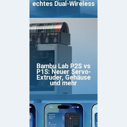
echtes Dual-Wireless
Bambu Lab P2S vs
P1S: Neuer Servo-
Extruder, Gehäuse
und mehr