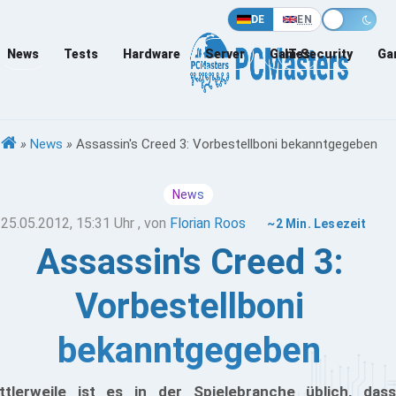
DE
EN
News
Tests
Hardware
Server
Games
IT-Security
Ga
»
News
»
Assassin's Creed 3: Vorbestellboni bekanntgegeben
News
25.05.2012, 15:31 Uhr
, von
Florian Roos
~2 Min. Lesezeit
Assassin's Creed 3:
Vorbestellboni
bekanntgegeben
ttlerweile ist es in der Spielebranche üblich, dass