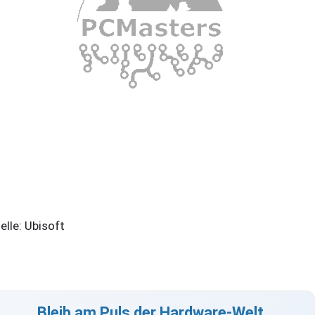
elle: Ubisoft
Bleib am Puls der Hardware-Welt