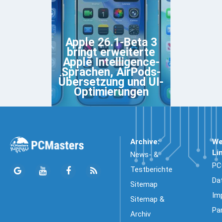
Apple 26.1-Beta 3
bringt erweiterte
Apple Intelligence-
Sprachen, AirPods-
Übersetzung und UI-
Optimierungen
Archive:
We
Li
News- &
PC
Testberichte
Da
Sitemap
Im
Sitemap &
Pa
Archiv