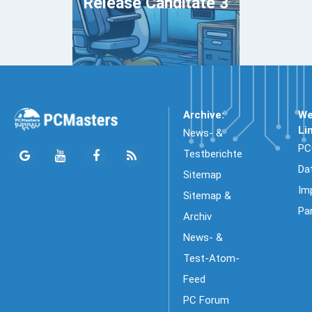
Release Canditate 3
Archive:
We
Li
News- &
PC
Testberichte
Da
Sitemap
Im
Sitemap &
Pa
Archiv
News- &
Test-Atom-
Feed
PC Forum