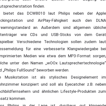
utsprecherstation finden.
 bietet das DCW8010 laut Philips neben der Apple
ckingstation und AirPlay-Fähigkeit auch den DLNA
reamingstandard an. Außerdem sind allgemein übliche
tenträger wie CDs und USB-Sticks von dem Gerät
spielbar. Verschiedene Technologien sollen zudem laut
essemeldung für eine verbesserte Klangwiedergabe bei
mprimierten Medien wie etwa dem MP3-Format sorgen,
lche unter den Namen „wOOx Lautsprechertechnologie“
d „Philips FullSound“ beworben werden.
e Musikstation ist als stylisches Designelement im
hnzimmer konzipiert und soll als Eyecatcher z.B. neben
achbildfernsehern und ähnlichen Lifestyle-Produkten zum
nsatz kommen.
ss Philips in der Lage ist, durchaus gut klingende