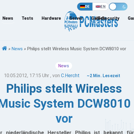
DE
EN
News
Tests
Hardware
Server
Games
IT-Security
Ga
»
News
»
Philips stellt Wireless Music System DCW8010 vor
News
10.05.2012, 17:15 Uhr
, von
C.Hercht
~2 Min. Lesezeit
Philips stellt Wireless
Music System DCW8010
vor
r niederländische Hersteller Philips ist bekannt für