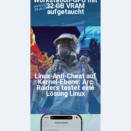
Workstation-GPU mit
32 GB VRAM
aufgetaucht
Linux-Anti-Cheat auf
Kernel-Ebene: Arc
Raiders testet eine
Lösung Linux