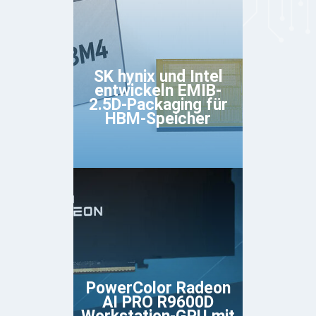
SK hynix und Intel
entwickeln EMIB-
2.5D-Packaging für
HBM-Speicher
PowerColor Radeon
AI PRO R9600D