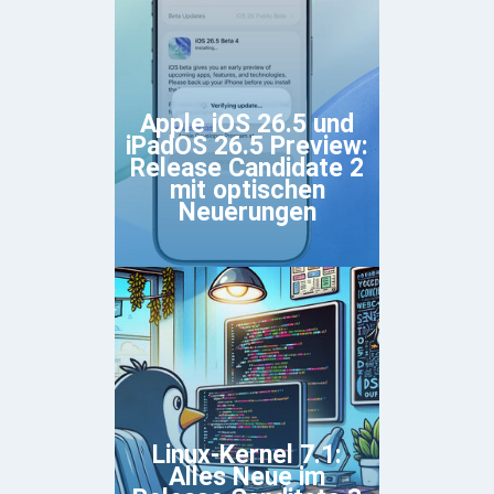
Apple iOS 26.5 und
iPadOS 26.5 Preview:
Release Candidate 2
mit optischen
Neuerungen
Linux-Kernel 7.1:
Alles Neue im