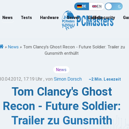
DE
EN
News
Tests
Hardware
Server
Games
IT-Security
Ga
»
News
»
Tom Clancy's Ghost Recon - Future Soldier: Trailer zu
Gunsmith enthüllt
News
30.04.2012, 17:19 Uhr
, von
Simon Dorsch
~2 Min. Lesezeit
Tom Clancy's Ghost
Recon - Future Soldier:
Trailer zu Gunsmith