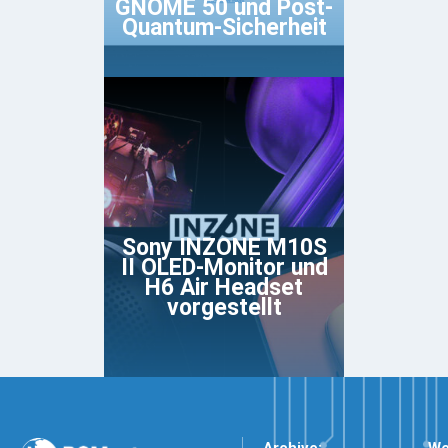
GNOME 50 und Post-
Quantum-Sicherheit
Sony INZONE M10S
II OLED-Monitor und
H6 Air Headset
vorgestellt
Archive:
We