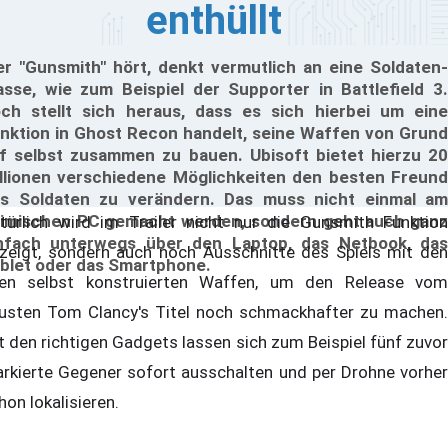
enthüllt
r "Gunsmith" hört, denkt vermutlich an eine Soldaten-
asse, wie zum Beispiel der Supporter in Battlefield 3.
ch stellt sich heraus, dass es sich hierbei um eine
nktion in Ghost Recon handelt, seine Waffen von Grund
f selbst zusammen zu bauen. Ubisoft bietet hierzu 20
llionen verschiedene Möglichkeiten den besten Freund
s Soldaten zu verändern. Das muss nicht einmal am
imischen PC gemacht werden, sondern geht auch ganz
türlich wird im Trailer nicht nur die Gunsmith Funktion
nfach unterwegs über den Laptop, das Netbook, das
zeigt, sondern auch noch Ausschnitte des Spiels mit den
blet oder das Smartphone.
en selbst konstruierten Waffen, um den Release vom
usten Tom Clancy's Titel noch schmackhafter zu machen.
t den richtigen Gadgets lassen sich zum Beispiel fünf zuvor
rkierte Gegener sofort ausschalten und per Drohne vorher
hon lokalisieren.