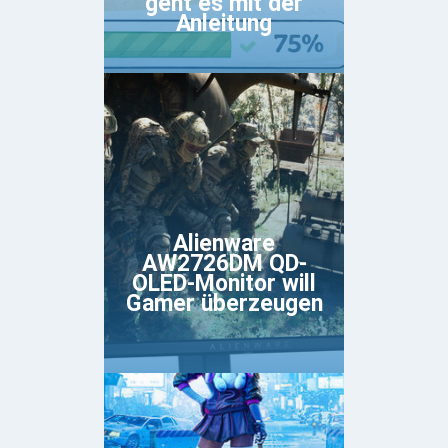
geht es mit der
Anleitung
Alienware
AW2726DM QD-
OLED-Monitor will
Gamer überzeugen