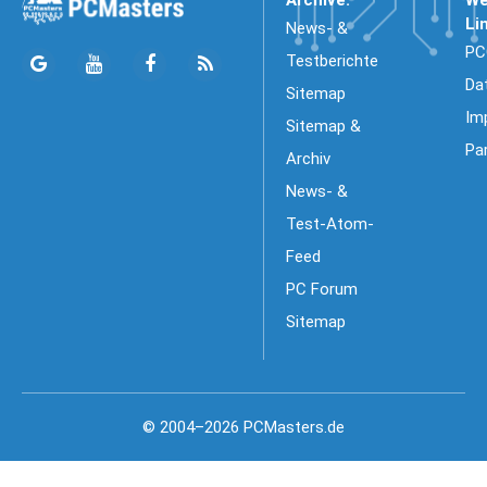
Li
News- &
PC
Testberichte
Da
Sitemap
Im
Sitemap &
Pa
Archiv
News- &
Test-Atom-
Feed
PC Forum
Sitemap
© 2004–2026 PCMasters.de