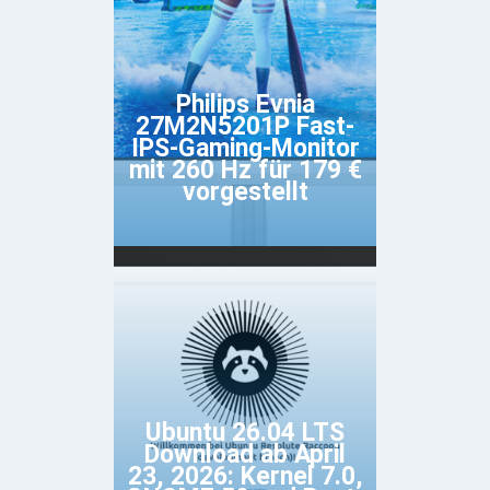
Philips Evnia
27M2N5201P Fast-
IPS-Gaming-Monitor
mit 260 Hz für 179 €
vorgestellt
Ubuntu 26.04 LTS
Download ab April
23, 2026: Kernel 7.0,