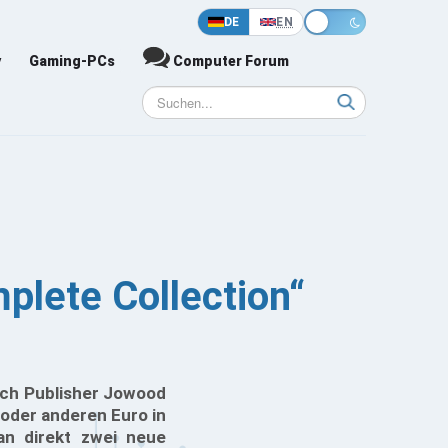
DE
EN
y
Gaming-PCs
Computer Forum
plete Collection“
ich Publisher Jowood
 oder anderen Euro in
an direkt zwei neue