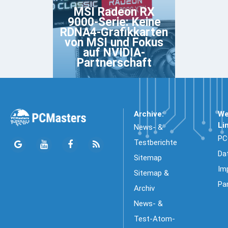
MSI Radeon RX
9000-Serie: Keine
RDNA4-Grafikkarten
von MSI und Fokus
auf NVIDIA-
Partnerschaft
Archive:
We
Li
News- &
PC
Testberichte
Da
Sitemap
Im
Sitemap &
Pa
Archiv
News- &
Test-Atom-