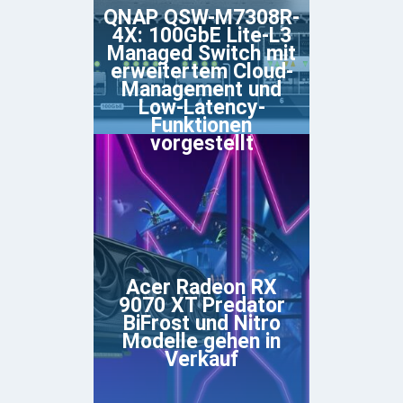
QNAP QSW-M7308R-
4X: 100GbE Lite-L3
Managed Switch mit
erweitertem Cloud-
Management und
Low-Latency-
Funktionen
vorgestellt
Acer Radeon RX
9070 XT Predator
BiFrost und Nitro
Modelle gehen in
Verkauf