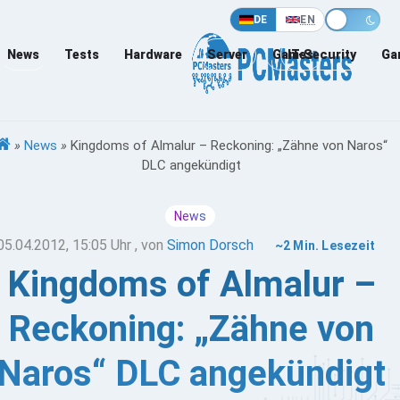
DE
EN
News
Tests
Hardware
Server
Games
IT-Security
Ga
»
News
»
Kingdoms of Almalur – Reckoning: „Zähne von Naros“
DLC angekündigt
News
05.04.2012, 15:05 Uhr
, von
Simon Dorsch
~2 Min. Lesezeit
Kingdoms of Almalur –
Reckoning: „Zähne von
Naros“ DLC angekündigt