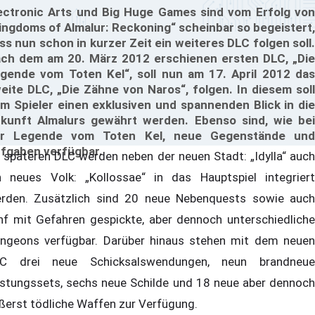
ectronic Arts und Big Huge Games sind vom Erfolg von
ingdoms of Almalur: Reckoning“ scheinbar so begeistert,
ss nun schon in kurzer Zeit ein weiteres DLC folgen soll.
ch dem am 20. März 2012 erschienen ersten DLC, „Die
gende vom Toten Kel“, soll nun am 17. April 2012 das
eite DLC, „Die Zähne von Naros“, folgen. In diesem soll
m Spieler einen exklusiven und spannenden Blick in die
kunft Almalurs gewährt werden. Ebenso sind, wie bei
r Legende vom Toten Kel, neue Gegenstände und
fgaben verfügbar.
 späteren DLC werden neben der neuen Stadt: „Idylla“ auch
n neues Volk: „Kollossae“ in das Hauptspiel integriert
rden. Zusätzlich sind 20 neue Nebenquests sowie auch
nf mit Gefahren gespickte, aber dennoch unterschiedliche
ngeons verfügbar. Darüber hinaus stehen mit dem neuen
C drei neue Schicksalswendungen, neun brandneue
stungssets, sechs neue Schilde und 18 neue aber dennoch
ßerst tödliche Waffen zur Verfügung.