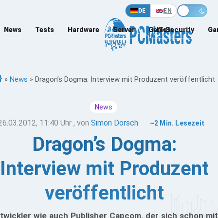
DE
EN
News
Tests
Hardware
Server
Games
IT-Security
Ga
»
News
»
Dragon’s Dogma: Interview mit Produzent veröffentlicht
News
26.03.2012, 11:40 Uhr
, von
Simon Dorsch
~2 Min. Lesezeit
Dragon’s Dogma:
Interview mit Produzent
veröffentlicht
twickler wie auch Publisher Capcom, der sich schon mit