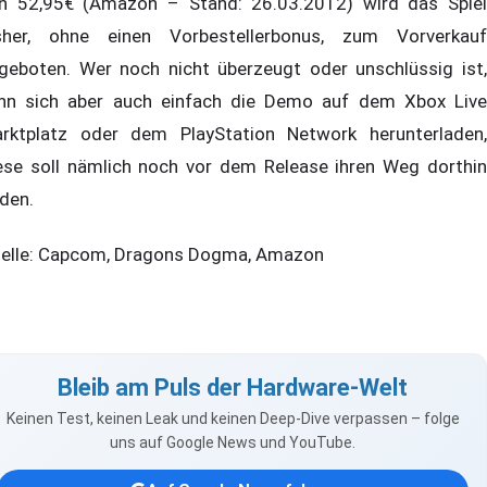
n 52,95€ (Amazon – Stand: 26.03.2012) wird das Spiel
sher, ohne einen Vorbestellerbonus, zum Vorverkauf
geboten. Wer noch nicht überzeugt oder unschlüssig ist,
nn sich aber auch einfach die Demo auf dem Xbox Live
rktplatz oder dem PlayStation Network herunterladen,
ese soll nämlich noch vor dem Release ihren Weg dorthin
nden.
elle: Capcom, Dragons Dogma, Amazon
Bleib am Puls der Hardware-Welt
Keinen Test, keinen Leak und keinen Deep-Dive verpassen – folge
uns auf Google News und YouTube.