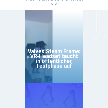
Valves Steam Frame:
VR-Headset taucht
in öffentlicher
Testphase auf