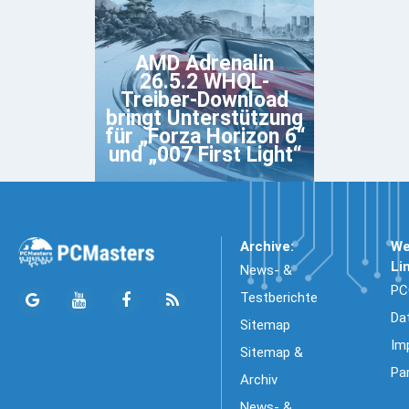
AMD Adrenalin
26.5.2 WHQL-
Treiber-Download
bringt Unterstützung
für „Forza Horizon 6“
und „007 First Light“
Archive:
We
Li
News- &
PC
Testberichte
Da
Sitemap
Im
Sitemap &
Pa
Archiv
News- &