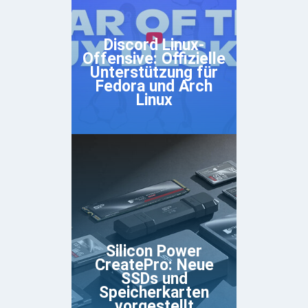
Discord Linux-
Offensive: Offizielle
Unterstützung für
Fedora und Arch
Linux
Silicon Power
CreatePro: Neue
SSDs und
Speicherkarten
vorgestellt