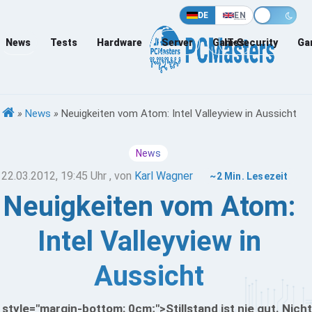
DE
EN
News
Tests
Hardware
Server
Games
IT-Security
Ga
»
News
»
Neuigkeiten vom Atom: Intel Valleyview in Aussicht
News
22.03.2012, 19:45 Uhr
, von
Karl Wagner
~2 Min. Lesezeit
Neuigkeiten vom Atom:
Intel Valleyview in
Aussicht
 style="margin-bottom: 0cm;">Stillstand ist nie gut. Nicht