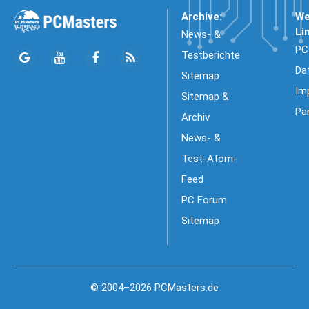
Archive:
We
Li
News- &
PC
Testberichte
Da
Sitemap
Im
Sitemap &
Pa
Archiv
News- &
Test-Atom-
Feed
PC Forum
Sitemap
© 2004–2026 PCMasters.de