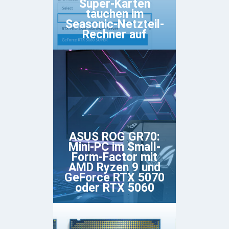
Super-Karten
tauchen im
Seasonic-Netzteil-
Rechner auf
ASUS ROG GR70:
Mini-PC im Small-
Form-Factor mit
AMD Ryzen 9 und
GeForce RTX 5070
oder RTX 5060