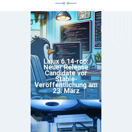
Linux 6.14-rc6:
Neuer Release
Candidate vor
Stable-
Veröffentlichung am
23. März