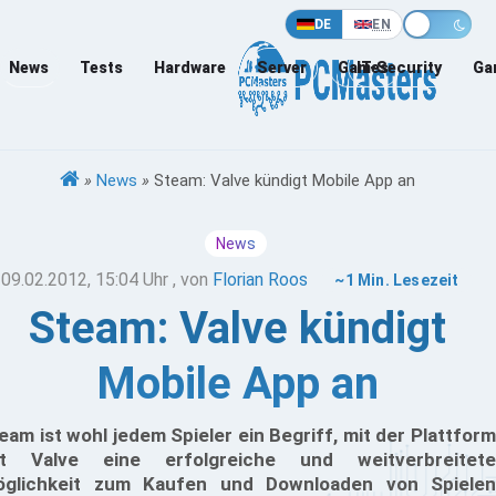
DE
EN
News
Tests
Hardware
Server
Games
IT-Security
Ga
»
News
»
Steam: Valve kündigt Mobile App an
News
09.02.2012, 15:04 Uhr
, von
Florian Roos
~1 Min. Lesezeit
Steam: Valve kündigt
Mobile App an
eam ist wohl jedem Spieler ein Begriff, mit der Plattform
t Valve eine erfolgreiche und weitverbreitete
glichkeit zum Kaufen und Downloaden von Spielen