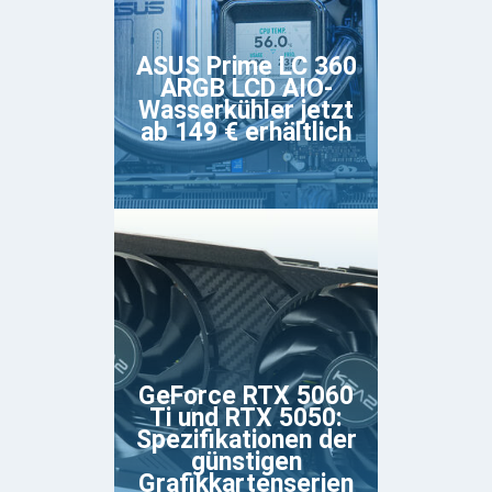
ASUS Prime LC 360
ARGB LCD AIO-
Wasserkühler jetzt
ab 149 € erhältlich
GeForce RTX 5060
Ti und RTX 5050:
Spezifikationen der
günstigen
Grafikkartenserien