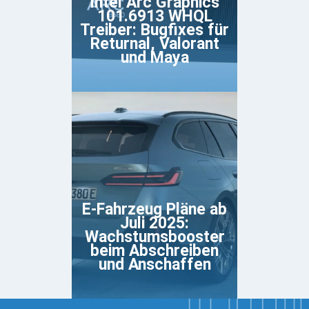
Intel Arc Graphics
101.6913 WHQL
Treiber: Bugfixes für
Returnal, Valorant
und Maya
E-Fahrzeug Pläne ab
Juli 2025:
Wachstumsbooster
beim Abschreiben
und Anschaffen