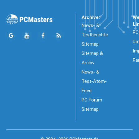
Archive:
We
Li
News- &
PC
Testberichte
Da
Sitemap
Im
Sitemap &
Pa
Archiv
News- &
Test-Atom-
Feed
PC Forum
Sitemap