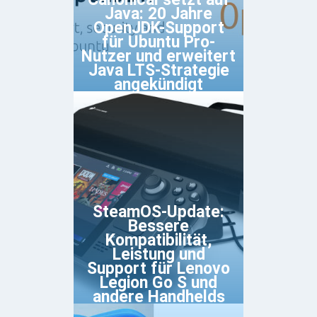
Java: 20 Jahre
OpenJDK-Support
für Ubuntu Pro-
Nutzer und erweitert
Java LTS-Strategie
angekündigt
SteamOS-Update:
Bessere
Kompatibilität,
Leistung und
Support für Lenovo
Legion Go S und
andere Handhelds