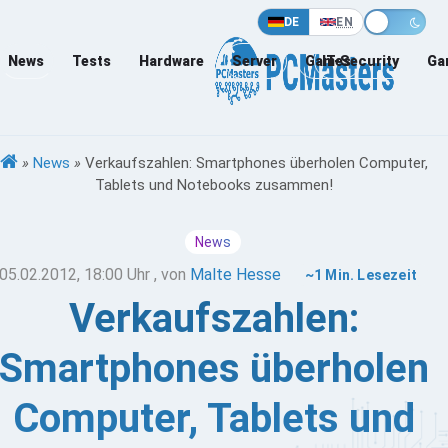
DE
EN
News
Tests
Hardware
Server
Games
IT-Security
Ga
»
News
»
Verkaufszahlen: Smartphones überholen Computer,
Tablets und Notebooks zusammen!
News
05.02.2012, 18:00 Uhr
, von
Malte Hesse
~1 Min. Lesezeit
Verkaufszahlen:
Smartphones überholen
Computer, Tablets und