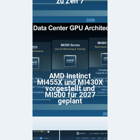
zu Zen 7
AMD Instinct
MI455X und MI430X
vorgestellt und
MI500 für 2027
geplant