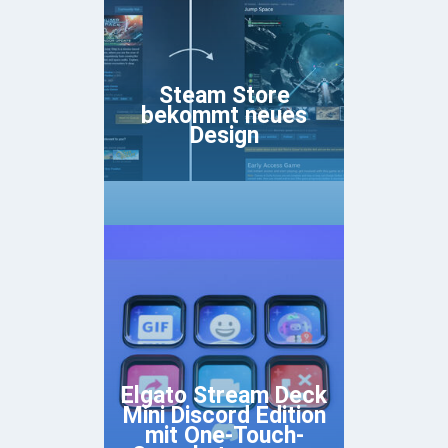
Steam Store
bekommt neues
Design
Elgato Stream Deck
Mini Discord Edition
mit One-Touch-