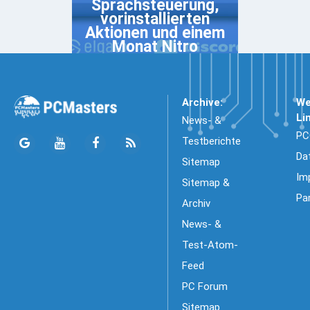
Sprachsteuerung,
vorinstallierten
Aktionen und einem
Monat Nitro
Archive:
We
Li
News- &
PC
Testberichte
Da
Sitemap
Im
Sitemap &
Pa
Archiv
News- &
Test-Atom-
Feed
PC Forum
Sitemap