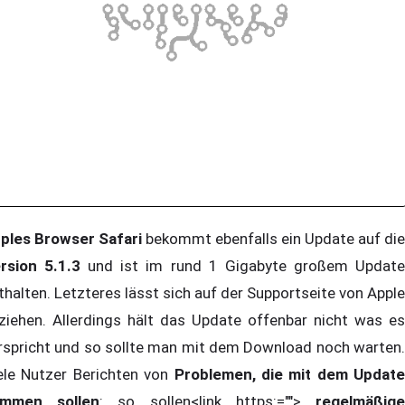
ples Browser Safari
bekommt ebenfalls ein Update auf die
rsion 5.1.3
und ist im rund 1 Gigabyte großem Updat
thalten. Letzteres lässt sich auf der Supportseite von Apple
ziehen. Allerdings hält das Update offenbar nicht was es
rspricht und so sollte man mit dem Download noch warten.
ele Nutzer Berichten von
Problemen, die mit dem Update
ommen sollen
: so sollen<link https:="">
regelmäßig