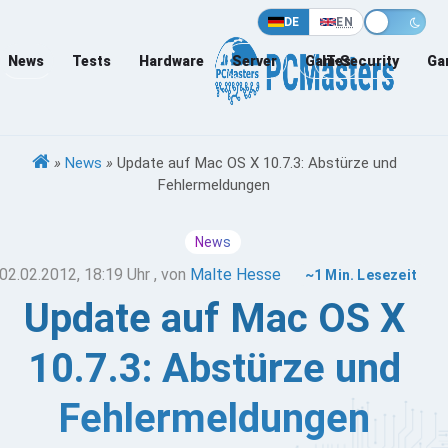
DE
EN
News
Tests
Hardware
Server
Games
IT-Security
Ga
»
News
»
Update auf Mac OS X 10.7.3: Abstürze und
Fehlermeldungen
News
02.02.2012, 18:19 Uhr
, von
Malte Hesse
~1 Min. Lesezeit
Update auf Mac OS X
10.7.3: Abstürze und
Fehlermeldungen