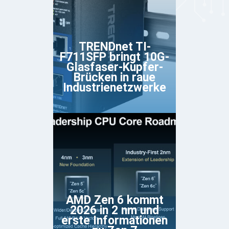
TRENDnet TI-
F711SFP bringt 10G-
Glasfaser-Kupfer-
Brücken in raue
Industrienetzwerke
AMD Zen 6 kommt
2026 in 2 nm und
erste Informationen