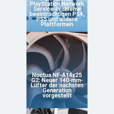
PlayStation Network
Service-Probleme
beeinträchtigen PS4,
PS5 und andere
Plattformen
Noctua NF-A14x25
G2: Neuer 140-mm-
Lüfter der nächsten
Generation
vorgestellt