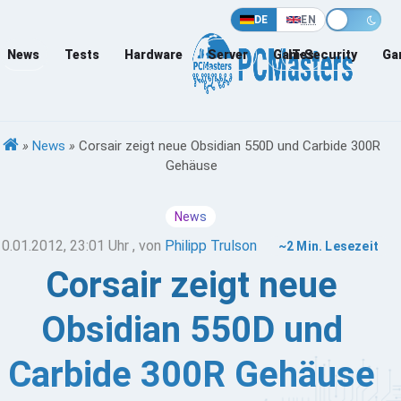
DE
EN
News
Tests
Hardware
Server
Games
IT-Security
Ga
»
News
»
Corsair zeigt neue Obsidian 550D und Carbide 300R
Gehäuse
News
10.01.2012, 23:01 Uhr
, von
Philipp Trulson
~2 Min. Lesezeit
Corsair zeigt neue
Obsidian 550D und
Carbide 300R Gehäuse