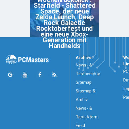
Starfield - Shattered
Space, der neue
Zelda Launch, Deep
Rock Galactic
Rocktoberfest und
eine neue Xbox-
Generation mit
Handhelds
Archive:
We
Li
News- &
PC
Testberichte
Da
Sitemap
Im
Sitemap &
Pa
Archiv
News- &
Test-Atom-
Feed