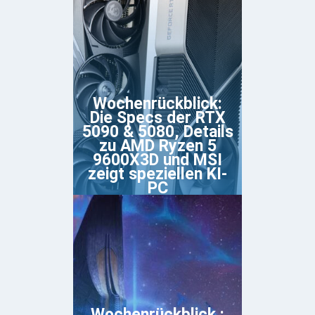
Wochenrückblick:
Die Specs der RTX
5090 & 5080, Details
zu AMD Ryzen 5
9600X3D und MSI
zeigt speziellen KI-
PC
Wochenrückblick :