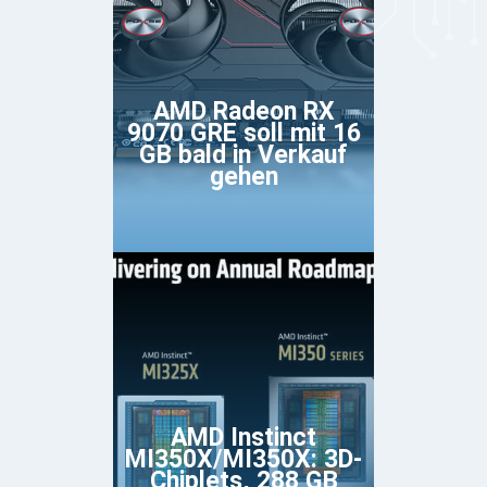
AMD Radeon RX
9070 GRE soll mit 16
GB bald in Verkauf
gehen
AMD Instinct
MI350X/MI350X: 3D-
Chiplets, 288 GB