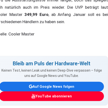
rd die Ausstattungsliste immer länger, doch das spiegelt
ch natürlich auch im Preis wieder. Die UVP beträgt laut
oler Master
349,99 Euro
, ab Anfang Januar soll es be
rschiedenen Händlern zu haben sein.
elle: Cooler Master
Bleib am Puls der Hardware-Welt
Keinen Test, keinen Leak und keinen Deep-Dive verpassen – folge
uns auf Google News und YouTube.
Auf Google News folgen
YouTube abonnieren