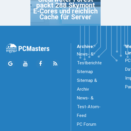
packt 288 Skymont
E-Cores und reichlich
Cache für Server
Archive:
We
Li
News- &
PC
Testberichte
Da
Sitemap
Im
Sitemap &
Pa
Archiv
News- &
Test-Atom-
Feed
PC Forum