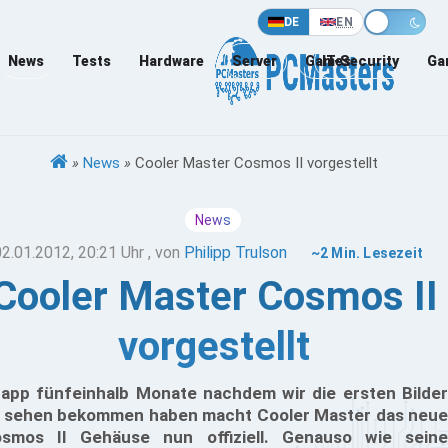
DE
EN
News
Tests
Hardware
Server
Games
IT-Security
Ga
»
News
»
Cooler Master Cosmos II vorgestellt
News
02.01.2012, 20:21 Uhr
, von
Philipp Trulson
~2 Min. Lesezeit
Cooler Master Cosmos II
vorgestellt
app fünfeinhalb Monate nachdem wir die ersten Bilder
 sehen bekommen haben macht Cooler Master das neue
smos II Gehäuse nun offiziell. Genauso wie seine