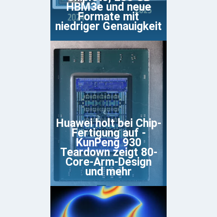
HBM3e und neue
Formate mit
niedriger Genauigkeit
Huawei holt bei Chip-
Fertigung auf -
KunPeng 930
Teardown zeigt 80-
Core-Arm-Design
und mehr