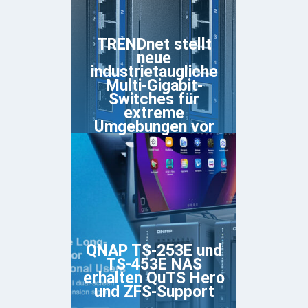
TRENDnet stellt
neue
industrietaugliche
Multi-Gigabit-
Switches für
extreme
Umgebungen vor
QNAP TS-253E und
TS-453E NAS
erhalten QuTS Hero
und ZFS-Support