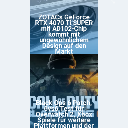
ZOTACs GeForce
RTX 4070 Ti SUPER
mit AD102-Chip
kommt mit
ungewöhnlichem
Design auf den
Markt
Black Ops 6 Patch,
6vs6 Test für
Overwatch 2, Xbox
Spiele für weitere
Plattformen und der