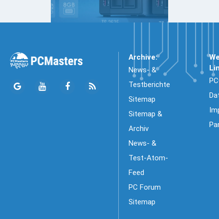
Archive:
We
Li
News- &
PC
Testberichte
Da
Sitemap
Im
Sitemap &
Pa
Archiv
News- &
Test-Atom-
Feed
PC Forum
Sitemap