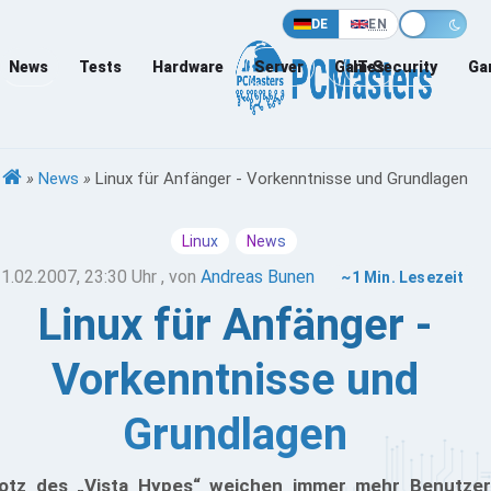
DE
EN
News
Tests
Hardware
Server
Games
IT-Security
Ga
»
News
»
Linux für Anfänger - Vorkenntnisse und Grundlagen
Linux
News
1.02.2007, 23:30 Uhr
, von
Andreas Bunen
~1 Min. Lesezeit
Linux für Anfänger -
Vorkenntnisse und
Grundlagen
otz des „Vista Hypes“ weichen immer mehr Benutzer