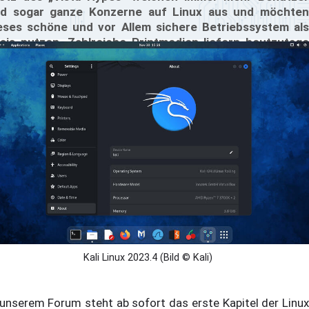
d sogar ganze Konzerne auf Linux aus und möchten
eses schöne und vor Allem sichere Betriebssystem als
sis nutzen. Zahlreiche Printmedien liefern heutzutage
ve-CDs mit, doch die meisten Benutzer fühlen sich
erfordert mit diesem „neuen“ Betriebssystem und
gen den Wechsel nicht. Der Grund hierfür ist der
ngel an Vorkenntnissen und den Grundlagen, die wir
nen gerne näher bringen möchten.
Kali Linux 2023.4 (Bild © Kali)
 unserem Forum steht ab sofort das erste Kapitel der Linux