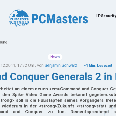
IT-Securit
lung
News
.12.2011, 17:32 Uhr
, von
Benjamin Schwarz
~1 Min. Lesezeit
 Conquer Generals 2 in 
rbeitet an einem neuen <em>Command and Conquer Gene
ei den Spike Video Game Awards bekannt gegeben.<
trong> soll in die Fußstapfen seines Vorgängers tret
t wiederum in der <strong>Zukunft </strong>statt un
mand and Conquer zu tun. Dementsprechend st