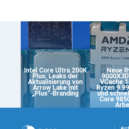
Intel Core Ultra 200K
Neue R
Plus: Leaks der
9000X3D:
Aktualisierung von
VCache 1
Arrow Lake mit
Ryzen 9 9
„Plus”-Branding
und schnel
Core 985
Arbe
Arc