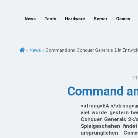
News
Tests
Hardware
Server
Games
»
News
»
Command and Conquer Generals 2 in Entwick
11
Command and
<strong>EA </strong>a
viel wurde gestern b
Conquer Generals 2</s
Spielgeschehen finde
ursprünglichen Com