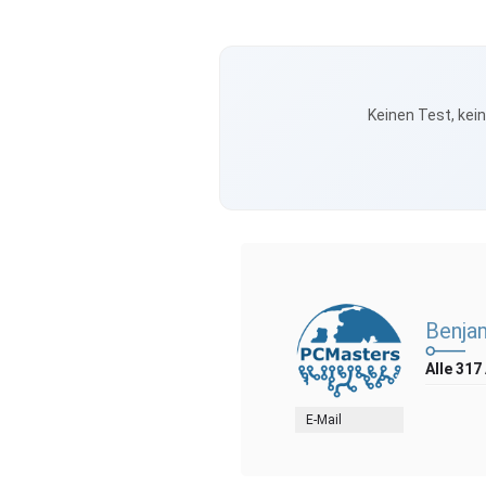
Keinen Test, kei
Benja
Alle 317
E-Mail