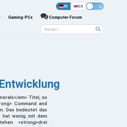
DE
EN
y
Gaming-PCs
Computer Forum
Entwicklung
rals</em> Titel, so
strong> Command and
en. Das bedeutet das
d hat wenig mit dem
ehen <strong>drei