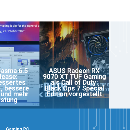
lasma 6.5
ASUS Radeon RX
lease:
9070 XT TUF Gaming
essertes
als Call of Duty:
, bessere
Black Ops 7 Special
 und mehr
Edition vorgestellt
istung
Gaming PC