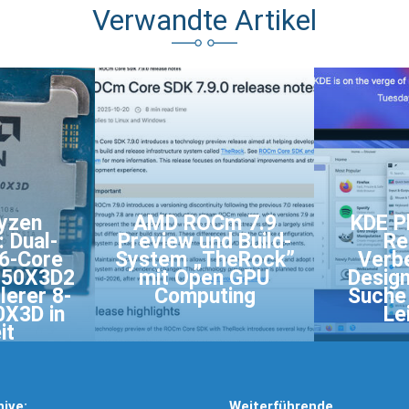
Verwandte Artikel
yzen
AMD ROCm 7.9
KDE P
 Dual-
Preview und Build-
Re
6-Core
System „TheRock”
Verb
950X3D2
mit Open GPU
Design
lerer 8-
Computing
Suche
0X3D in
Le
it
hive:
Weiterführende