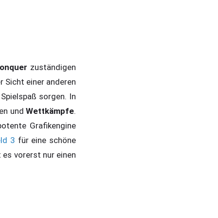
onquer
zuständigen
er Sicht einer anderen
Spielspaß sorgen. In
nen und
Wettkämpfe
.
potente Grafikengine
eld 3
für eine schöne
t es vorerst nur einen