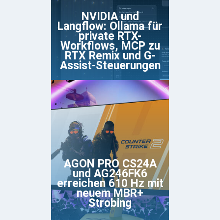
NVIDIA und
Langflow: Ollama für
private RTX-
Workflows, MCP zu
RTX Remix und G-
Assist-Steuerungen
AGON PRO CS24A
und AG246FK6
erreichen 610 Hz mit
neuem MBR+
Strobing