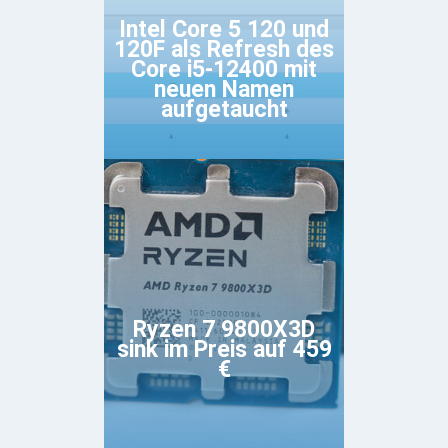
Intel Core 5 120 und
120F als Refresh des
Core i5-12400 mit
neuen Namen
aufgetaucht
Ryzen 7 9800X3D
sink im Preis auf 459
€