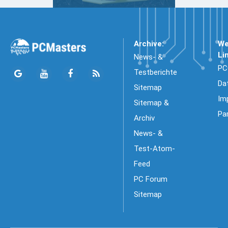
Archive:
We
Li
News- &
PC
Testberichte
Da
Sitemap
Im
Sitemap &
Pa
Archiv
News- &
Test-Atom-
Feed
PC Forum
Sitemap