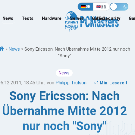
DE
EN
News
Tests
Hardware
Server
Games
IT-Security
Ga
»
News
»
Sony Ericsson: Nach Übernahme Mitte 2012 nur noch
"Sony"
News
06.12.2011, 18:45 Uhr
, von
Philipp Trulson
~1 Min. Lesezeit
Sony Ericsson: Nach
Übernahme Mitte 2012
nur noch "Sony"