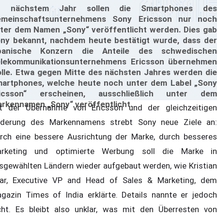
b nächstem Jahr sollen die Smartphones des
meinschaftsunternehmens Sony Ericsson nur noch
ter dem Namen „Sony“ veröffentlicht werden. Dies gab
ny bekannt, nachdem heute bestätigt wurde, dass der
panische Konzern die Anteile des schwedischen
lekommunikationsunternehmens Ericsson übernehmen
lle. Etwa gegen Mitte des nächsten Jahres werden die
artphones, welche heute noch unter dem Label „Sony
ricsson“ erscheinen, ausschließlich unter dem
rkennamen „Sony“ veröffentlicht.
t der Übernahme von Ericsson und der gleichzeitigen
derung des Markennamens strebt Sony neue Ziele an:
rch eine bessere Ausrichtung der Marke, durch besseres
rketing und optimierte Werbung soll die Marke in
sgewählten Ländern wieder aufgebaut werden, wie Kristian
ar, Executive VP and Head of Sales & Marketing, dem
gazin Times of India erklärte. Details nannte er jedoch
cht. Es bleibt also unklar, was mit den Überresten von