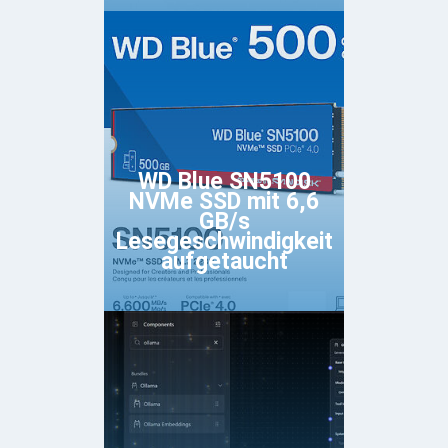
WD Blue SN5100
NVMe SSD mit 6,6
GB/s
Lesegeschwindigkeit
aufgetaucht