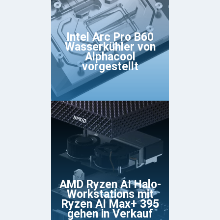
Intel Arc Pro B60
Wasserkühler von
Alphacool
vorgestellt
AMD Ryzen AI Halo-
Workstations mit
Ryzen AI Max+ 395
gehen in Verkauf