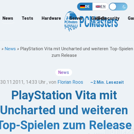
DE
EN
News
Tests
Hardware
Server
Games
IT-Security
Ga
»
News
»
PlayStation Vita mit Uncharted und weiteren Top-Spielen
zum Release
News
30.11.2011, 14:33 Uhr
, von
Florian Roos
~2 Min. Lesezeit
PlayStation Vita mit
Uncharted und weiteren
Top-Spielen zum Release