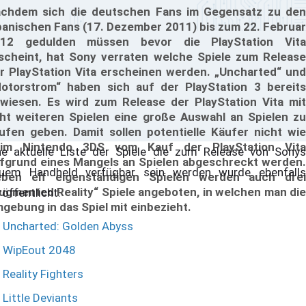
chdem sich die deutschen Fans im Gegensatz zu den
panischen Fans (17. Dezember 2011) bis zum 22. Februar
12 gedulden müssen bevor die PlayStation Vita
scheint, hat Sony verraten welche Spiele zum Release
r PlayStation Vita erscheinen werden. „Uncharted“ und
otorstrom“ haben sich auf der PlayStation 3 bereits
wiesen. Es wird zum Release der PlayStation Vita mit
ht weiteren Spielen eine große Auswahl an Spielen zu
ufen geben. Damit sollen potentielle Käufer nicht wie
im Nintendo 3DS vom Kauf der PlayStation Vita
ne aktuelle Liste der Spiele die zum Release von Sonys
fgrund eines Mangels an Spielen abgeschreckt werden.
uem Handheld verfügbar sein werden wurde ebenfalls
ben elf eigenständigen Spielen werden auch drei
ugmented Reality“ Spiele angeboten, in welchen man die
röffentlicht:
gebung in das Spiel mit einbezieht.
Uncharted: Golden Abyss
WipEout 2048
Reality Fighters
Little Deviants