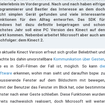
ielerlebnis im Vordergrund. Nach und nach haben eifrige
ogrammierer und Bastler das Interesse an dem doch
cht simplen Gerät gefunden und viele interessante
nktionen für den Alltag entworfen. Das SDK für
ndows hat dazu definitiv beigetragen und schon
chstes Jahr soll eine PC Version des Kinect auf den
rkt kommen. Nebenbei arbeitet Microsoft aber auch am
chfolger: dem Kinect 2.
e aktuelle Kinect Version erfreut sich großer Beliebtheit und
chte bis dahin unvorstellbare
Kommunikation über Gesten
e es in SciFi-Filmen der Fall ist, möglich. So kann
die
ftware
erkennen, wohin man sieht und daraufhin bspw. zu
kussierende Fenster auf dem Bildschirm mit bewegen,
mit der Benutzer das Fenster im Blick hat, oder bestimmte
nster nach einer Geste schließen. Diese Funktionen wurden
reits nachweislich realisiert, doch Microsoft will weiter