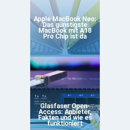
Apple MacBook Neo:
Das günstigste
MacBook mit A18
Pro Chip ist da
Glasfaser Open-
Access: Anbieter,
Fakten und wie es
funktioniert