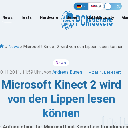
DE
EN
News
Tests
Hardware
Server
Games
IT-Security
Ga
»
News
»
Microsoft Kinect 2 wird von den Lippen lesen können
News
0.11.2011, 11:59 Uhr
, von
Andreas Bunen
~2 Min. Lesezeit
Microsoft Kinect 2 wird
von den Lippen lesen
können
 Anfang stand für Microsoft mit Kinect ein brandneues