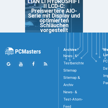
LIAN LI HYDROSHIFT
II LCD-C:
Preiswertere AIO-
Serie mit Display und
optimierten
Schläuchen
vorgestellt
Archive:
We
Li
News- &
PC
Testberichte
Da
Sitemap
Im
Sitemap &
Pa
Archiv
News- &
Test-Atom-
Feed