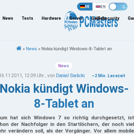
DE
EN
News
Tests
Hardware
Server
Games
IT-Security
Ga
»
News
»
Nokia kündigt Windows-8-Tablet an
News
16.11.2011, 12:09 Uhr
, von
Daniel Sielicki
~2 Min. Lesezeit
Nokia kündigt Windows-
8-Tablet an
um hat sich Windows 7 so richtig durchgesetzt, ist
hon der Nachfolger in den Startlöchern, der noch viel
hr verändern soll, als der Vorgänger. Vor allem mobile