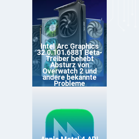
Intel Arc Graphics
32.0.101.6881 Beta-
Treiber behebt
Absturz von
Overwatch 2 und
andere bekannte
Probleme