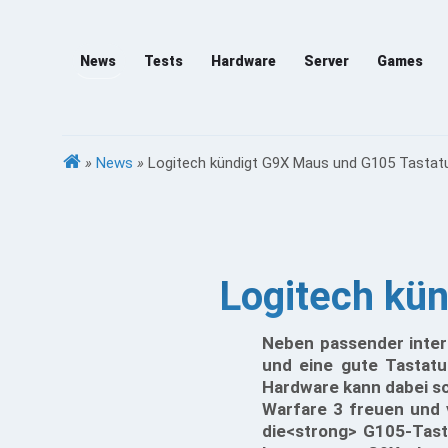
News
Tests
Hardware
Server
Games
»
News
»
Logitech kündigt G9X Maus und G105 Tastat
Logitech kü
Neben passender intern
und eine gute Tastatur
Hardware kann dabei sch
Warfare 3 freuen und 
die<strong> G105-Tast