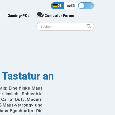
DE
EN
y
Gaming-PCs
Computer Forum
Tastatur an
tig: Eine flinke Maus
rlässlich. Schlechte
 Call of Duty: Modern
X-Maus</strong> und
ions Egoshooter. Die