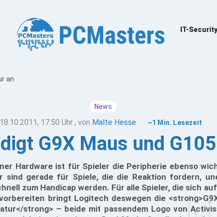
IT-Securit
ur an
News
18.10.2011, 17:50 Uhr
, von
Malte Hesse
~1 Min. Lesezeit
ndigt G9X Maus und G105 
er Hardware ist für Spieler die Peripherie ebenso wich
 sind gerade für Spiele, die die Reaktion fordern, une
nell zum Handicap werden. Für alle Spieler, die sich auf
vorbereiten bringt Logitech deswegen die <strong>G9
atur</strong> – beide mit passendem Logo von Activis