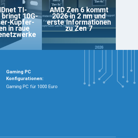
Dnet TI-
AMD Zen 6 kommt
bringt 10G-
2026 in 2 nm und
er-Kupfer-
erste Informationen
n in raue
zu Zen 7
ienetzwerke
Gaming PC
Konfigurationen:
Gaming PC für 1000 Euro