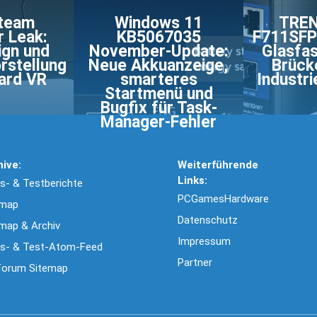
Steam
Windows 11
TREN
r Leak:
KB5067035
F711SFP 
ign und
November-Update:
Glasfas
rstellung
Neue Akkuanzeige,
Brücke
ard VR
smarteres
Industr
Startmenü und
Bugfix für Task-
Manager-Fehler
hive:
Weiterführende
Links:
- & Testberichte
PCGamesHardware
emap
Datenschutz
map & Archiv
Impressum
s- & Test-Atom-Feed
Partner
Forum Sitemap