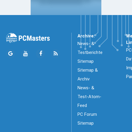
Archive:
We
Li
News- &
PC
Testberichte
Da
Sitemap
Im
Sitemap &
Pa
Archiv
News- &
Test-Atom-
Feed
PC Forum
Sitemap