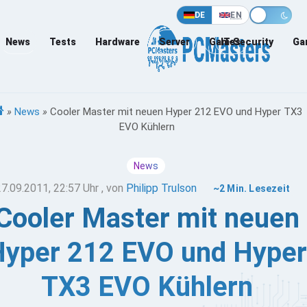
DE
EN
News
Tests
Hardware
Server
Games
IT-Security
Ga
»
News
»
Cooler Master mit neuen Hyper 212 EVO und Hyper TX3
EVO Kühlern
News
27.09.2011, 22:57 Uhr
, von
Philipp Trulson
~2 Min. Lesezeit
Cooler Master mit neuen
Hyper 212 EVO und Hyper
TX3 EVO Kühlern