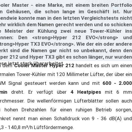
oler Master - eine Marke, mit einem breiten Portfolio
n Gehäusen, die schon lange im Geschäft ist. Nur
gendwie konnte man in den letzten Vergleichstests nicht
hr wirklich dem Namen gerecht werden und so schicken
e Meister der Kühlung zwei neue Tower-Kühler ins
ennen: Den <strong>Hyper 212 EVO</strong> und
trong>Hyper TX3 EVO</strong>. Wie der ein oder andere
rkt sind die Namen gar nicht so unbekannt, denn den
per 212 und Hyper TX3 gibt es schon länger, nur wurden
ese jetzt stark überarbeitet.
i dem
Cooler Master Hyper 212
handelt es sich um eine
rmalen Tower-Kühler mit 120 Millimeter Lüfter, der über ein
M Signal gesteuert werden kann und mit
600 - 2.000
min
dreht. Er verfügt über
4 Heatpipes
mit 6 mm
rchmesser. Die wellenförmigen Lüfterblätter sollen auch
i hohen Drehzahlen für einen ruhigen Betrieb sorgen,
nkret nennt man einen Schalldruck von 9 - 36 dB(A) und
,3 - 140,8 m³/h Lüftfördermenge.