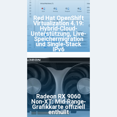
Red Hat OpenShift
Virtualization 4.19:
Hybrid-Cloud-
Unterstützung, Live-
Speichermigration
und Single-Stack
IPv6
Radeon RX 9060
Non-XT: Mid-Range-
Grafikkarte offiziell
enthüllt