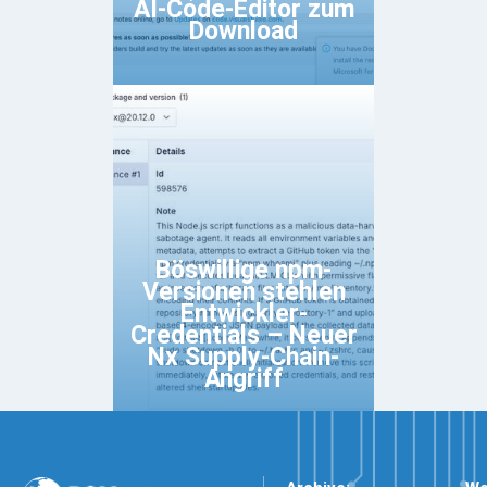
AI-Code-Editor zum
Download
Böswillige npm-
Versionen stehlen
Entwickler-
Credentials – Neuer
Nx Supply-Chain-
Angriff