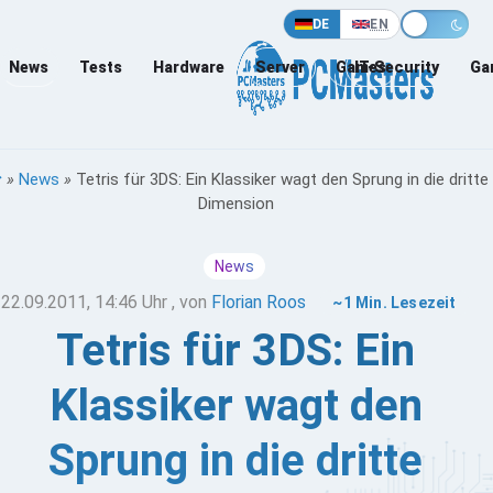
DE
EN
News
Tests
Hardware
Server
Games
IT-Security
Ga
»
News
»
Tetris für 3DS: Ein Klassiker wagt den Sprung in die dritte
Dimension
News
22.09.2011, 14:46 Uhr
, von
Florian Roos
~1 Min. Lesezeit
Tetris für 3DS: Ein
Klassiker wagt den
Sprung in die dritte