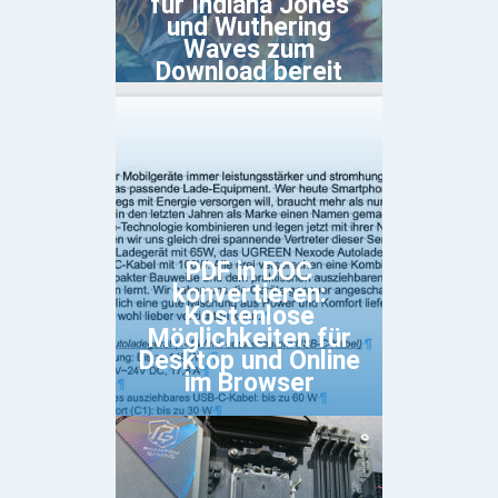
für Indiana Jones
und Wuthering
Waves zum
Download bereit
PDF in DOC
konvertieren:
Kostenlose
Möglichkeiten für
Desktop und Online
im Browser