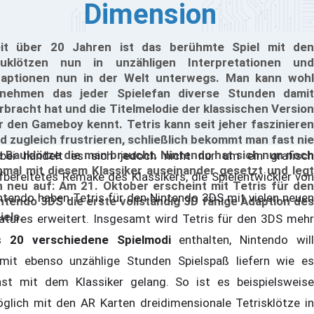
Dimension
it über 20 Jahren ist das berühmte Spiel mit den
uklötzen nun in unzähligen Interpretationen und
aptionen nun in der Welt unterwegs. Man kann wohl
nehmen das jeder Spielefan diverse Stunden damit
rbracht hat und die Titelmelodie der klassischen Version
r den Gameboy kennt. Tetris kann seit jeher faszinieren
d zugleich frustrieren, schließlich bekommt man fast nie
e Bauklötze die man braucht. Nintendo hat sich nun noch
bei handelt es sich jedoch nicht nur um ein grafisch
nmal mit diesem Klassiker auseinander gesetzt und legt
fbereitetes Remake des Klassikers, die Spielentwickler von
n neu auf: Am 21. Oktober erscheint mit Tetris für den
ntendo haben Tetris für den Nintendo 3DS mit vielen neuen
ntendo 3DS die erste vollständig 3D fähige Adaption des
iels.
atures erweitert. Insgesamt wird Tetris für den 3DS mehr
ls
20 verschiedene Spielmodi
enthalten, Nintendo wil
mit ebenso unzählige Stunden Spielspaß liefern wie es
nst mit dem Klassiker gelang. So ist es beispielsweise
glich mit den AR Karten dreidimensionale Tetrisklötze in