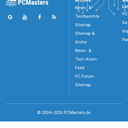
Archive:
We
Li
News- &
PC
Testberichte
Da
Sitemap
Im
Sitemap &
Pa
Archiv
News- &
Test-Atom-
Feed
PC Forum
Sitemap
© 2004–2026 PCMasters.de